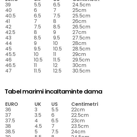
39
5.5
6.5
24.5cm
40
6
7
25cm
40.5
6.5
7.5
25.5cm
41
7
8
26cm
42
7.5
8.5
26.5cm
42.5
8
9
27cm
43
8.5
9.5
27.5cm
44
9
10
28cm
45
9.5
10.5
28.5cm
45.5
10
11
29cm
46
10.5
11.5
29.5cm
46.5
11
12
30cm
47
11.5
12.5
30.5cm
Tabel marimi incaltaminte dama
EURO
UK
US
Centimetri
36
3
5.5
22cm
37
3.5
6
22.5cm
37.5
4
6.5
23cm
38
4.5
7
23.5cm
38.5
5
7.5
24cm