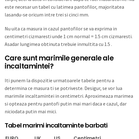
este necesar un tabel cu latimea pantofilor, majoritatea
lasandu-se oricum intre trei si cinci mm.
Nu uita ca masura in cazul pantofilor se va exprima in
centimetri cizmaresti unde 1 cm normal = 1.5 cm cizmaresti.
Asadar lungimea obtinuta trebuie inmultita cu 1.5 .
Care sunt marimile generale ale
incaltamintei?
Iti punem la dispozitie urmatoarele tabele pentru a
determina ce masura ti se potriveste. Desigur, se vor lua
marimile incaltamintei in centimetri. Aproximeaza marimea
si opteaza pentru pantofi putin mai mari daca e cazul, dar
niciodata putin mai mici.
Tabel marimi incaltaminte barbati
EURO
UK
US
Centimetri