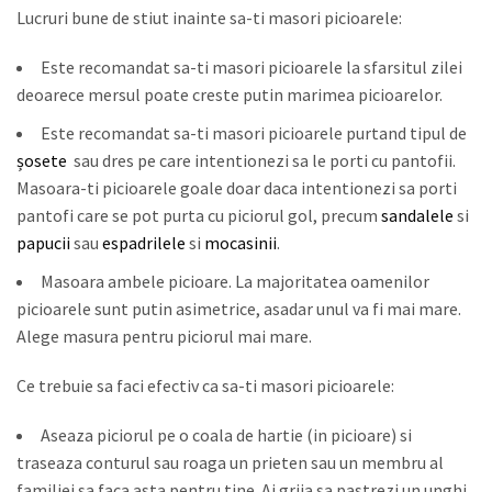
Lucruri bune de stiut inainte sa-ti masori picioarele:
Este recomandat sa-ti masori picioarele la sfarsitul zilei
deoarece mersul poate creste putin marimea picioarelor.
Este recomandat sa-ti masori picioarele purtand tipul de
șosete
sau dres pe care intentionezi sa le porti cu pantofii.
Masoara-ti picioarele goale doar daca intentionezi sa porti
pantofi care se pot purta cu piciorul gol, precum
sandalele
si
papucii
sau
espadrilele
si
mocasinii
.
Masoara ambele picioare. La majoritatea oamenilor
picioarele sunt putin asimetrice, asadar unul va fi mai mare.
Alege masura pentru piciorul mai mare.
Ce trebuie sa faci efectiv ca sa-ti masori picioarele:
Aseaza piciorul pe o coala de hartie (in picioare) si
traseaza conturul sau roaga un prieten sau un membru al
familiei sa faca asta pentru tine. Ai grija sa pastrezi un unghi