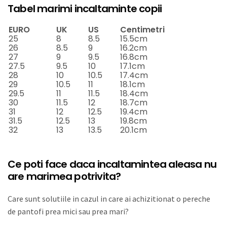
Tabel marimi incaltaminte copii
EURO
UK
US
Centimetri
25
8
8.5
15.5cm
26
8.5
9
16.2cm
27
9
9.5
16.8cm
27.5
9.5
10
17.1cm
28
10
10.5
17.4cm
29
10.5
11
18.1cm
29.5
11
11.5
18.4cm
30
11.5
12
18.7cm
31
12
12.5
19.4cm
31.5
12.5
13
19.8cm
32
13
13.5
20.1cm
Ce poti face daca incaltamintea aleasa nu
are marimea potrivita?
Care sunt solutiile in cazul in care ai achizitionat o pereche
de pantofi prea mici sau prea mari?