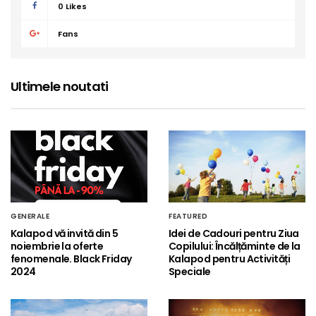
0
Likes
Fans
Ultimele noutati
GENERALE
FEATURED
Kalapod vă invită din 5
Idei de Cadouri pentru Ziua
noiembrie la oferte
Copilului: Încălțăminte de la
fenomenale. Black Friday
Kalapod pentru Activități
2024
Speciale