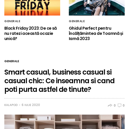
GENERALE
GENERALE
Black Friday 2023: De ce să
Ghidul Perfect pentru
nu ratezi această ocazie
Încălțămintea de Toamnă și
unică?
Iarnă 2023
GENERALE
Smart casual, business casual si
casual chic: Ce inseamna si cand
poti purta astfel de tinute?
KALAPOD
6 IULIE 2020
0
0