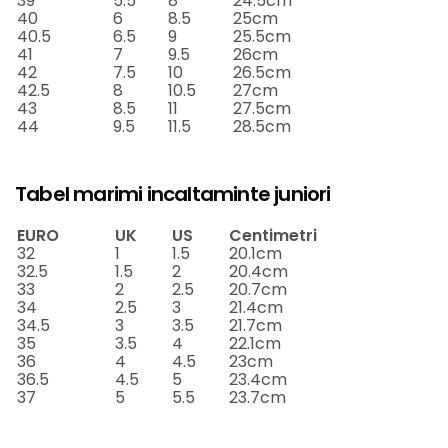
39
5.5
8
24.5cm
40
6
8.5
25cm
40.5
6.5
9
25.5cm
41
7
9.5
26cm
42
7.5
10
26.5cm
42.5
8
10.5
27cm
43
8.5
11
27.5cm
44
9.5
11.5
28.5cm
Tabel marimi incaltaminte juniori
EURO
UK
US
Centimetri
32
1
1.5
20.1cm
32.5
1.5
2
20.4cm
33
2
2.5
20.7cm
34
2.5
3
21.4cm
34.5
3
3.5
21.7cm
35
3.5
4
22.1cm
36
4
4.5
23cm
36.5
4.5
5
23.4cm
37
5
5.5
23.7cm