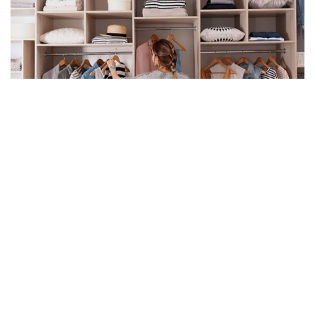
Sursa foto »
Care este cel mai important criteriu in alegerea unei tinute?
Ne imbracam cum vrem noi sau cum o cere situatia?
Raspunsul ideal ar fi: o combinatie. La alegerea tinutei
conteaza evident stilul personal dar, de multe ori, si
contextul in care o vom purta. In functie de situatia in care ne
regasim, un eveniment al companiei, o zi obsinuita la job, sau