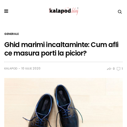
GENERALE
Ghid marimi incaltaminte: Cum afli
ce masura porti la picior?
KALAPOD
10 IULIE 2020
0
1