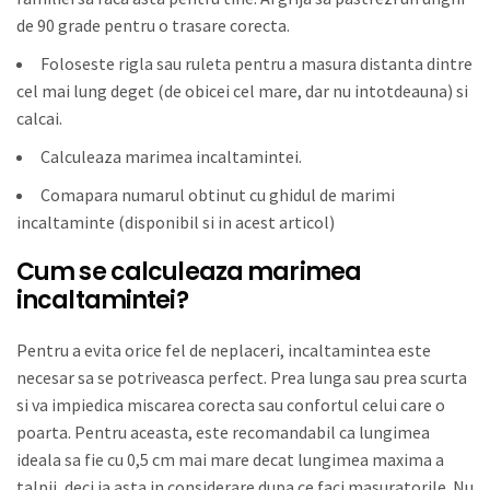
de 90 grade pentru o trasare corecta.
Foloseste rigla sau ruleta pentru a masura distanta dintre
cel mai lung deget (de obicei cel mare, dar nu intotdeauna) si
calcai.
Calculeaza marimea incaltamintei.
Comapara numarul obtinut cu ghidul de marimi
incaltaminte (disponibil si in acest articol)
Cum se calculeaza marimea
incaltamintei?
Pentru a evita orice fel de neplaceri, incaltamintea este
necesar sa se potriveasca perfect. Prea lunga sau prea scurta
si va impiedica miscarea corecta sau confortul celui care o
poarta. Pentru aceasta, este recomandabil ca lungimea
ideala sa fie cu 0,5 cm mai mare decat lungimea maxima a
talpii, deci ia asta in considerare dupa ce faci masuratorile. Nu