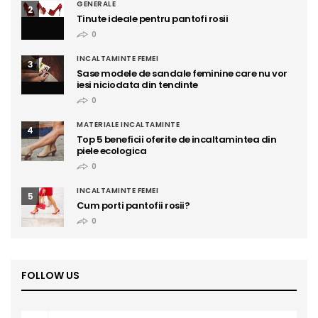
GENERALE
2
Tinute ideale pentru pantofi rosii
0
INCALTAMINTE FEMEI
3
Sase modele de sandale feminine care nu vor
iesi niciodata din tendinte
0
MATERIALE INCALTAMINTE
4
Top 5 beneficii oferite de incaltamintea din
piele ecologica
0
INCALTAMINTE FEMEI
5
Cum porti pantofii rosii?
0
FOLLOW US