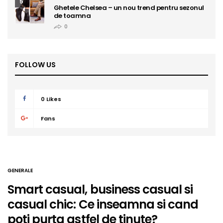
5
Ghetele Chelsea – un nou trend pentru sezonul
de toamna
0
FOLLOW US
0
Likes
Fans
GENERALE
Smart casual, business casual si
casual chic: Ce inseamna si cand
poti purta astfel de tinute?