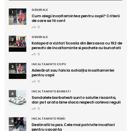
GENERALE
1
Cum alegi incaltamintea pentru copii? Criterii
de care sa tii cont
0
GENERALE
2
Kalapod a vizitat Scoala din Berzasca cu 192 de
perechi de incaltaminte si pachete cu bunatati
0
INCALTAMINTE COPII
3
Adevărat sau fals la achiziția incaltamintei
pentru copii
0
INCALTAMINTE BARBATI
4
Sandalele barbatesti sunt o solutie riscanta,
dar pot arata bine daca respecti cateva reguli
0
INCALTAMINTE FEMEI
5
Destinatii la pas. Cele mai potrivite incaltari
pentru vacanta