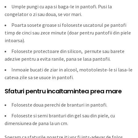
Umple pungi cu apa si baga-le in pantofi. Pusi la
congelator o zi sau doua, se vor mari.
Poarta sosete groase si foloseste uscatorul pe pantofi
timp de cinci sau zece minute (doar pentru pantofii din piele
intoarsa).
Foloseste protectoare din silicon, pernute sau barete
adezive pentru a evita ranile, pana se lasa pantofii.
Inmoaie bucati de ziar in alcool, mototoleste-le si lasa-le
cateva zile sa se usuce in pantofi.
Sfaturi pentru incaltamintea prea mare
Foloseste doua perechi de branturi in pantofi.
Foloseste si semi branturi din gel sau din piele, cu
dimensiunea de pana la un cm.
Speram ca sfaturile noastre iti vor fi intr-adevar de folos