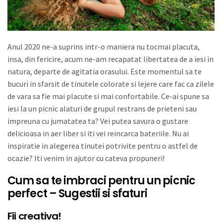
Anul 2020 ne-a suprins intr-o maniera nu tocmai placuta,
insa, din fericire, acum ne-am recapatat libertatea de a iesi in
natura, departe de agitatia orasului. Este momentul sa te
bucuri in sfarsit de tinutele colorate si lejere care fac ca zilele
de vara sa fie mai placute si mai confortabile. Ce-ai spune sa
iesi la un picnic alaturi de grupul restrans de prieteni sau
impreuna cu jumatatea ta? Vei putea savura o gustare
delicioasa in aer liber si iti vei reincarca bateriile. Nu ai
inspiratie in alegerea tinutei potrivite pentru o astfel de
ocazie? Iti venim in ajutor cu cateva propuneri!
Cum sa te imbraci pentru un picnic
perfect – Sugestii si sfaturi
Fii creativa!