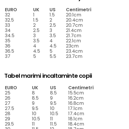
EURO
UK
US
Centimetri
32
1
1.5
20.1cm
32.5
1.5
2
20.4cm
33
2
2.5
20.7cm
34
2.5
3
21.4cm
34.5
3
3.5
21.7cm
35
3.5
4
22.1cm
36
4
4.5
23cm
36.5
4.5
5
23.4cm
37
5
5.5
23.7cm
Tabel marimi incaltaminte copii
EURO
UK
US
Centimetri
25
8
8.5
15.5cm
26
8.5
9
16.2cm
27
9
9.5
16.8cm
27.5
9.5
10
17.1cm
28
10
10.5
17.4cm
29
10.5
11
18.1cm
29.5
11
11.5
18.4cm