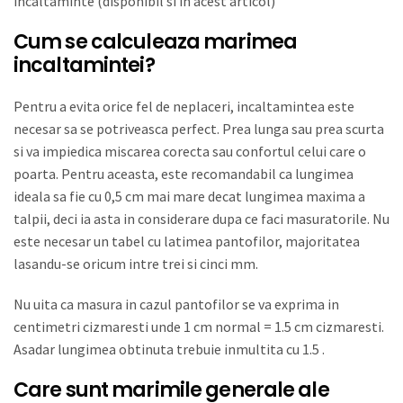
incaltaminte (disponibil si in acest articol)
Cum se calculeaza marimea
incaltamintei?
Pentru a evita orice fel de neplaceri, incaltamintea este
necesar sa se potriveasca perfect. Prea lunga sau prea scurta
si va impiedica miscarea corecta sau confortul celui care o
poarta. Pentru aceasta, este recomandabil ca lungimea
ideala sa fie cu 0,5 cm mai mare decat lungimea maxima a
talpii, deci ia asta in considerare dupa ce faci masuratorile. Nu
este necesar un tabel cu latimea pantofilor, majoritatea
lasandu-se oricum intre trei si cinci mm.
Nu uita ca masura in cazul pantofilor se va exprima in
centimetri cizmaresti unde 1 cm normal = 1.5 cm cizmaresti.
Asadar lungimea obtinuta trebuie inmultita cu 1.5 .
Care sunt marimile generale ale