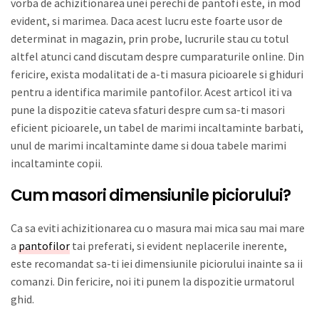
vorba de achizitionarea unei perechi de pantofi este, in mod
evident, si marimea. Daca acest lucru este foarte usor de
determinat in magazin, prin probe, lucrurile stau cu totul
altfel atunci cand discutam despre cumparaturile online. Din
fericire, exista modalitati de a-ti masura picioarele si ghiduri
pentru a identifica marimile pantofilor. Acest articol iti va
pune la dispozitie cateva sfaturi despre cum sa-ti masori
eficient picioarele, un tabel de marimi incaltaminte barbati,
unul de marimi incaltaminte dame si doua tabele marimi
incaltaminte copii.
Cum masori dimensiunile piciorului?
Ca sa eviti achizitionarea cu o masura mai mica sau mai mare
a
pantofilor
tai preferati, si evident neplacerile inerente,
este recomandat sa-ti iei dimensiunile piciorului inainte sa ii
comanzi. Din fericire, noi iti punem la dispozitie urmatorul
ghid.