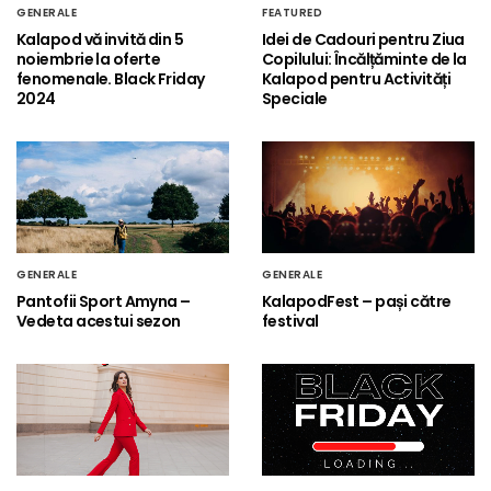
GENERALE
FEATURED
Kalapod vă invită din 5
Idei de Cadouri pentru Ziua
noiembrie la oferte
Copilului: Încălțăminte de la
fenomenale. Black Friday
Kalapod pentru Activități
2024
Speciale
GENERALE
GENERALE
Pantofii Sport Amyna –
KalapodFest – pași către
Vedeta acestui sezon
festival