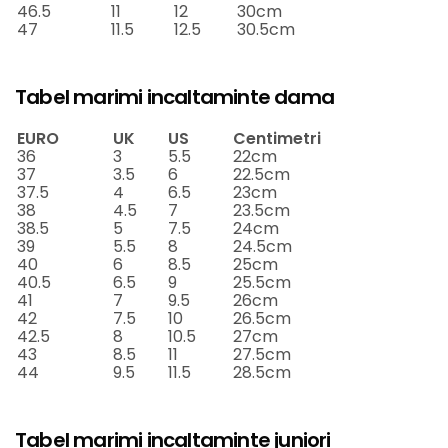
46.5
11
12
30cm
47
11.5
12.5
30.5cm
Tabel marimi incaltaminte dama
EURO
UK
US
Centimetri
36
3
5.5
22cm
37
3.5
6
22.5cm
37.5
4
6.5
23cm
38
4.5
7
23.5cm
38.5
5
7.5
24cm
39
5.5
8
24.5cm
40
6
8.5
25cm
40.5
6.5
9
25.5cm
41
7
9.5
26cm
42
7.5
10
26.5cm
42.5
8
10.5
27cm
43
8.5
11
27.5cm
44
9.5
11.5
28.5cm
Tabel marimi incaltaminte juniori