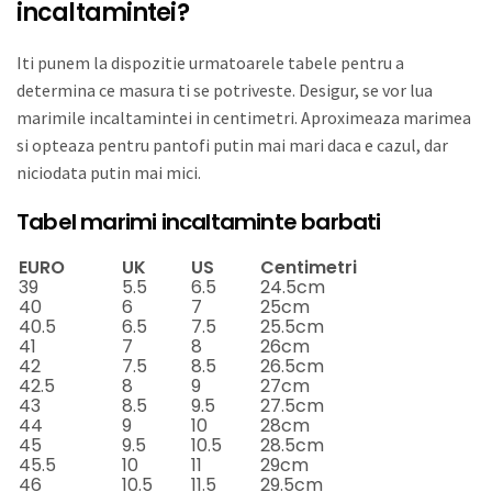
incaltamintei?
Iti punem la dispozitie urmatoarele tabele pentru a
determina ce masura ti se potriveste. Desigur, se vor lua
marimile incaltamintei in centimetri. Aproximeaza marimea
si opteaza pentru pantofi putin mai mari daca e cazul, dar
niciodata putin mai mici.
Tabel marimi incaltaminte barbati
EURO
UK
US
Centimetri
39
5.5
6.5
24.5cm
40
6
7
25cm
40.5
6.5
7.5
25.5cm
41
7
8
26cm
42
7.5
8.5
26.5cm
42.5
8
9
27cm
43
8.5
9.5
27.5cm
44
9
10
28cm
45
9.5
10.5
28.5cm
45.5
10
11
29cm
46
10.5
11.5
29.5cm