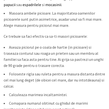
papucii
sau
espadrilele
si
mocasinii
.
Masoara ambele picioare. La majoritatea oamenilor
picioarele sunt putin asimetrice, asadar unul va fi mai mare.
Alege masura pentru piciorul mai mare.
Ce trebuie sa faci efectiv ca sa-ti masori picioarele:
Aseaza piciorul pe o coala de hartie (in picioare) si
traseaza conturul sau roaga un prieten sau un membru al
familiei sa faca asta pentru tine. Ai grija sa pastrezi un unghi
de 90 grade pentru o trasare corecta.
Foloseste rigla sau ruleta pentru a masura distanta dintre
cel mai lung deget (de obicei cel mare, dar nu intotdeauna) si
calcai.
Calculeaza marimea incaltamintei.
Comapara numarul obtinut cu ghidul de marimi