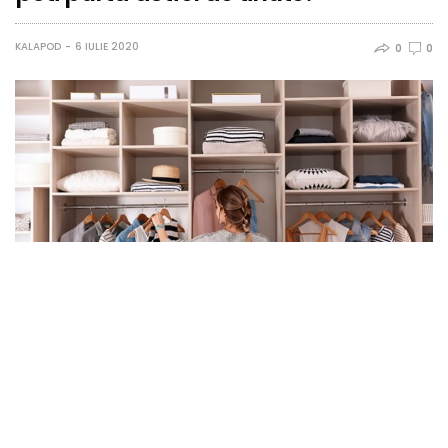
KALAPOD
6 IULIE 2020
0
0
Sursa foto »
Care este cel mai important criteriu in alegerea unei tinute?