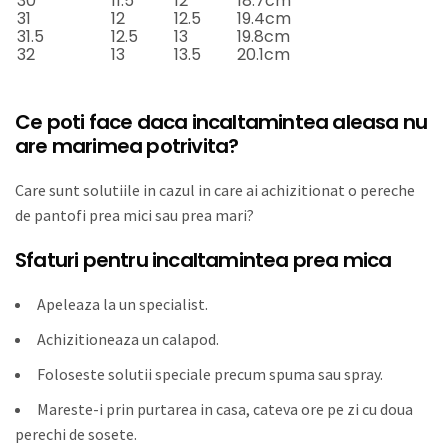
30
11.5
12
18.7cm
31
12
12.5
19.4cm
31.5
12.5
13
19.8cm
32
13
13.5
20.1cm
Ce poti face daca incaltamintea aleasa nu
are marimea potrivita?
Care sunt solutiile in cazul in care ai achizitionat o pereche
de pantofi prea mici sau prea mari?
Sfaturi pentru incaltamintea prea mica
Apeleaza la un specialist.
Achizitioneaza un calapod.
Foloseste solutii speciale precum spuma sau spray.
Mareste-i prin purtarea in casa, cateva ore pe zi cu doua
perechi de sosete.