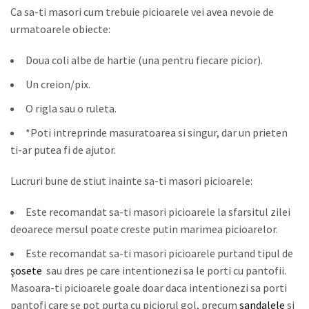
Ca sa-ti masori cum trebuie picioarele vei avea nevoie de
urmatoarele obiecte:
Doua coli albe de hartie (una pentru fiecare picior).
Un creion/pix.
O rigla sau o ruleta.
*Poti intreprinde masuratoarea si singur, dar un prieten
ti-ar putea fi de ajutor.
Lucruri bune de stiut inainte sa-ti masori picioarele:
Este recomandat sa-ti masori picioarele la sfarsitul zilei
deoarece mersul poate creste putin marimea picioarelor.
Este recomandat sa-ti masori picioarele purtand tipul de
șosete
sau dres pe care intentionezi sa le porti cu pantofii.
Masoara-ti picioarele goale doar daca intentionezi sa porti
pantofi care se pot purta cu piciorul gol, precum
sandalele
si