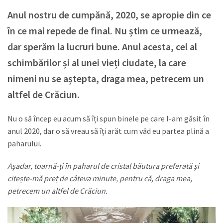
Anul nostru de cumpănă, 2020, se apropie din ce
în ce mai repede de final. Nu știm ce urmează,
dar sperăm la lucruri bune. Anul acesta, cel al
schimbărilor și al unei vieți ciudate, la care
nimeni nu se aștepta, draga mea, petrecem un
altfel de Crăciun.
Nu o să încep eu acum să îți spun binele pe care l-am găsit în
anul 2020, dar o să vreau să îți arăt cum văd eu partea plină a
paharului.
Așadar, toarnă-ți în paharul de cristal băutura preferată și
citește-mă preț de câteva minute, pentru că, draga mea,
petrecem un altfel de Crăciun.