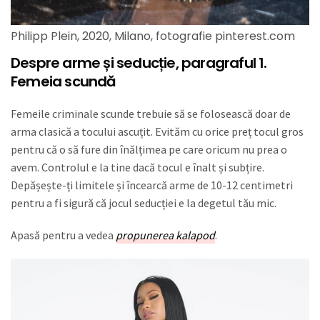
Philipp Plein, 2020, Milano, fotografie pinterest.com
Despre arme și seducție, paragraful 1.
Femeia scundă
Femeile criminale scunde trebuie să se folosească doar de
arma clasică a tocului ascuțit. Evităm cu orice preț tocul gros
pentru că o să fure din înălțimea pe care oricum nu prea o
avem. Controlul e la tine dacă tocul e înalt și subțire.
Depășește-ți limitele și încearcă arme de 10-12 centimetri
pentru a fi sigură că jocul seducției e la degetul tău mic.
Apasă pentru a vedea
propunerea kalapod
.