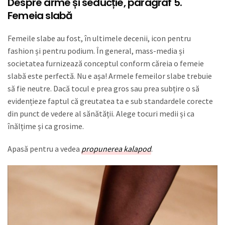
Despre arme și seducție, paragraf 5.
Femeia slabă
Femeile slabe au fost, în ultimele decenii, icon pentru
fashion și pentru podium. În general, mass-media și
societatea furnizează conceptul conform căreia o femeie
slabă este perfectă. Nu e așa! Armele femeilor slabe trebuie
să fie neutre. Dacă tocul e prea gros sau prea subțire o să
evidențieze faptul că greutatea ta e sub standardele corecte
din punct de vedere al sănătății. Alege tocuri medii și ca
înălțime și ca grosime.
Apasă pentru a vedea
propunerea kalapod
.