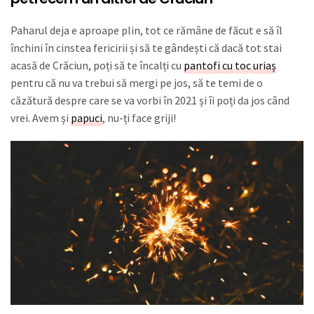
Paharul deja e aproape plin, tot ce rămâne de făcut e să îl
închini în cinstea fericirii și să te gândești că dacă tot stai
acasă de Crăciun, poți să te încalți cu
pantofi cu toc uriaș
pentru că nu va trebui să mergi pe jos, să te temi de o
căzătură despre care se va vorbi în 2021 și îi poți da jos când
vrei. Avem și
papuci
, nu-ți face griji!