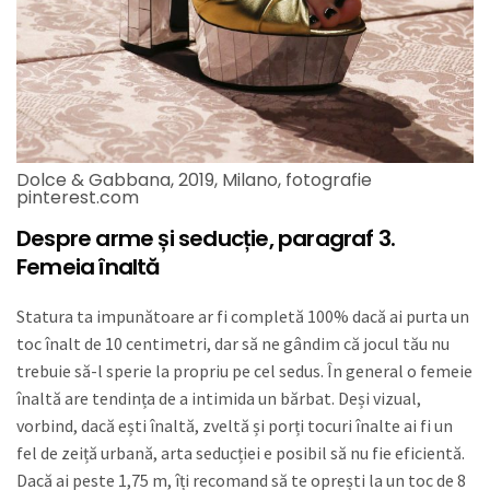
Dolce & Gabbana, 2019, Milano, fotografie
pinterest.com
Despre arme și seducție, paragraf 3.
Femeia înaltă
Statura ta impunătoare ar fi completă 100% dacă ai purta un
toc înalt de 10 centimetri, dar să ne gândim că jocul tău nu
trebuie să-l sperie la propriu pe cel sedus. În general o femeie
înaltă are tendința de a intimida un bărbat. Deși vizual,
vorbind, dacă ești înaltă, zveltă și porți tocuri înalte ai fi un
fel de zeiță urbană, arta seducției e posibil să nu fie eficientă.
Dacă ai peste 1,75 m, îți recomand să te oprești la un toc de 8