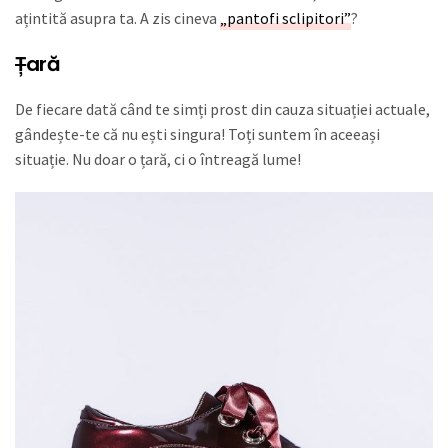
ațintită asupra ta. A zis cineva
„pantofi sclipitori”
?
Ț
ară
De fiecare dată când te simți prost din cauza situației actuale,
gândește-te că nu ești singura! Toți suntem în aceeași
situație. Nu doar o țară, ci o întreagă lume!