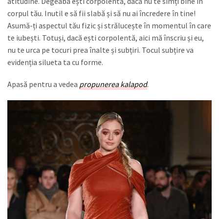
atitudine. Degeaba ești corpolentă, dacă nu te simți bine în
corpul tău. Inutil e să fii slabă și să nu ai încredere în tine!
Asumă-ți aspectul tău fizic și strălucește în momentul în care
te iubești. Totuși, dacă ești corpolentă, aici mă înscriu și eu,
nu te urca pe tocuri prea înalte și subțiri. Tocul subțire va
evidenția silueta ta cu forme.
Apasă pentru a vedea
propunerea kalapod
.