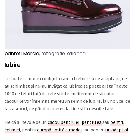
pantofi Marcie
, fotografie kalapod
I
ubire
Cu toate că noile condiții la care a trebuit să ne adaptăm, ne-
au schimbat și ne-au învățat că iubirea se poate arăta în alte
1000 de feluri față de cele știute, indiferent de situație,
cadourile vor însemna mereu un semn de iubire, iar, noi, cei de
la
kalapod
, ne gândim mereu la tine și la nevoile tale:
Fie că ai nevoie de un
cadou pentru el
,
pentru ea
sau
pentru
cei mici
, pentru
o împătimită a modei
sau pentru
un adept al