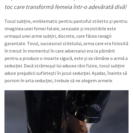
toc care transformă femeia într-o adevărată divă!
Tocul subțire, emblematic pentru pantoful stiletto și pentru
imaginea unei femei fatale, senzuale și irezistibile este
urmașul unei arme subțiri, discrete, care făcea ravagii
garantate. Tocul, succesorul stiletului, arma care era folosită
în trecut în momentul în care adversarul era la pământ
pentru a produce o moarte sigură, este și va rămâne o armă a
seducției. Dacă strămoșul lui aducea răni fizice, tocul subțire
aduce prejudicii sufletești în jocul seducției. Așadar, înainte să
pornim în arta seducției, trebuie să ne alegem armele.