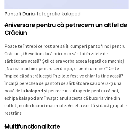
Pantofi Daria
, fotografie kalapod
A
niversare
pentru că petrecem un altfel de
Crăciun
Poate te întrebi ce rost are să îți cumperi pantofi noi pentru
Crăciun și Revelion dacă oricum o să stai în zilele de
sărbătoare acasă? Știi că era vorba aceea legată de machiaj
„Nu mă machiez pentru cei din jur, ci pentru mine?” Ce te
împiedică să strălucești în zilele festive chiar la tine acasă?
Încalță perechea de pantofi de sărbătoare sau oferă-ți una
nouă de la
kalapod
și petrece în sufragerie pentru că noi,
echipa
kalapod
am învățat anul acesta că bucuria vine din
suflet, nu din lucruri materiale. Veselia există și dacă grupul e
restrâns.
M
ultifuncționalitate