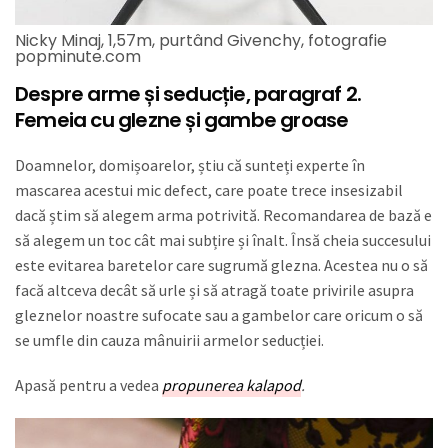
Nicky Minaj, 1,57m, purtând Givenchy, fotografie
popminute.com
Despre arme și seducție, paragraf 2.
Femeia cu glezne și gambe groase
Doamnelor, domișoarelor, știu că sunteți experte în
mascarea acestui mic defect, care poate trece insesizabil
dacă știm să alegem arma potrivită. Recomandarea de bază e
să alegem un toc cât mai subțire și înalt. Însă cheia succesului
este evitarea baretelor care sugrumă glezna. Acestea nu o să
facă altceva decât să urle și să atragă toate privirile asupra
gleznelor noastre sufocate sau a gambelor care oricum o să
se umfle din cauza mânuirii armelor seducției.
Apasă pentru a vedea
propunerea kalapod
.