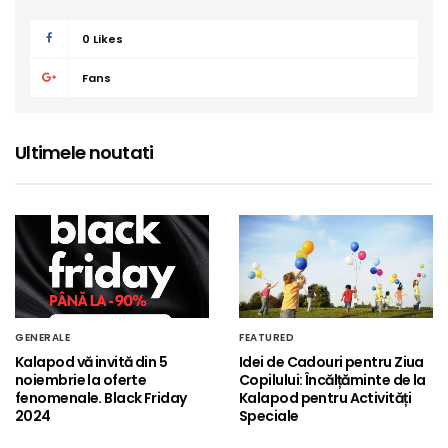
0
Likes
Fans
Ultimele noutati
GENERALE
FEATURED
Kalapod vă invită din 5
Idei de Cadouri pentru Ziua
noiembrie la oferte
Copilului: Încălțăminte de la
fenomenale. Black Friday
Kalapod pentru Activități
2024
Speciale