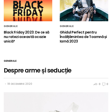
GENERALE
GENERALE
Black Friday 2023: De ce să
Ghidul Perfect pentru
nu ratezi această ocazie
Încălțămintea de Toamnă și
unică?
Iarnă 2023
GENERALE
Despre arme și seducție
18 DECEMBRIE 2020
0
0