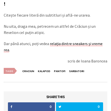
!
Citește fiecare literă din subtitluri și află-ne urarea.
Nu uita, draga mea, petrecem un altfel de Crăciun și un
Revelion cel puțin atipic.
Dar până atunci, poți vedea
relația dintre sneakers și vreme
rea
.
scris de Ioana Baroncea
TAGS
CRACIUN
KALAPOD
PANTOFI
SARBATORI
SHARE THIS
0
0