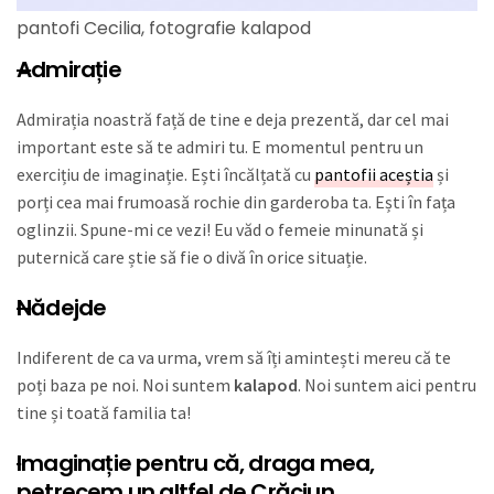
pantofi Cecilia, fotografie kalapod
A
dmirație
Admirația noastră față de tine e deja prezentă, dar cel mai
important este să te admiri tu. E momentul pentru un
exercițiu de imaginație. Ești încălțată cu
pantofii aceștia
și
porți cea mai frumoasă rochie din garderoba ta. Ești în fața
oglinzii. Spune-mi ce vezi! Eu văd o femeie minunată și
puternică care știe să fie o divă în orice situație.
N
ădejde
Indiferent de ca va urma, vrem să îți amintești mereu că te
poți baza pe noi. Noi suntem
kalapod
. Noi suntem aici pentru
tine și toată familia ta!
I
maginație
pentru că, draga mea,
petrecem un altfel de Crăciun