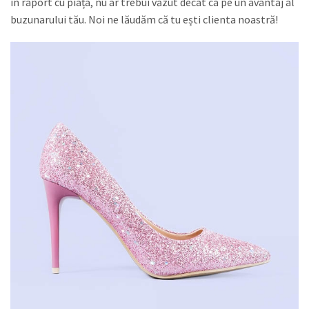
în raport cu piața, nu ar trebui văzut decât ca pe un avantaj al
buzunarului tău. Noi ne lăudăm că tu ești clienta noastră!