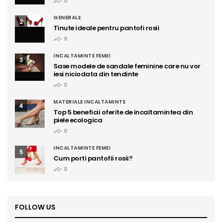
0
GENERALE
2
Tinute ideale pentru pantofi rosii
0
INCALTAMINTE FEMEI
3
Sase modele de sandale feminine care nu vor
iesi niciodata din tendinte
0
MATERIALE INCALTAMINTE
4
Top 5 beneficii oferite de incaltamintea din
piele ecologica
0
INCALTAMINTE FEMEI
5
Cum porti pantofii rosii?
0
FOLLOW US