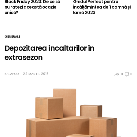
Black Friday 2023: De ce să
Ghidul Perfect pentru
nu ratezi această ocazie
Încălțămintea de Toamnă și
unică?
Iarnă 2023
GENERALE
Depozitarea incaltarilor in
extrasezon
KALAPOD
24 MARTIE 2015
0
0