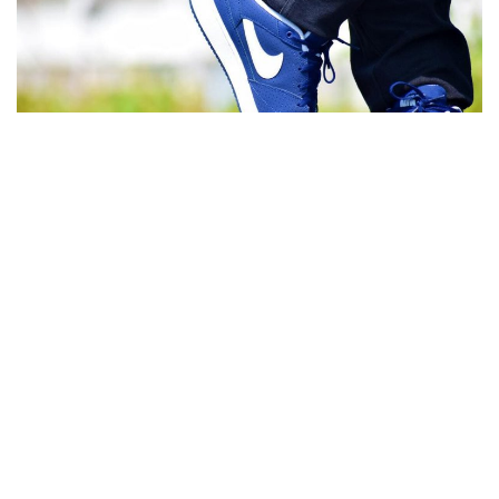
Sursa foto:
https://www.pexels.com/photo/blue-nike-low-
top-shoes-637076/
Daca vrei ca incaltamintea ta sa arate ca noua, trebuie sa ii
acorzi o atentie speciala atunci cand o cureti si o intretii. O
ingrijire corecta si o curatare eficienta a incaltamintei iti
poate oferi pantofi care sa reziste mult timp si sa isi
pastreze aspectul de la inceput. Insa nu este suficient sa
stergi din cand in cand pantofii cu o carpa curata si sa ii dai cu
crema. Trebuie sa stii cum sa cureti si sa intretii corect