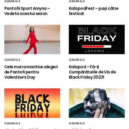
GENERALE
GENERALE
Pantofii Sport Amyna –
KalapodFest – pași către
Vedeta acestui sezon
festival
GENERALE
GENERALE
Cele mai romantice alegeri
Kalapod – Fă-ți
de Pantofi pentru
Cumpărăturile de Vis de
Valentine’s Day
Black Friday 2023!
GENERALE
GENERALE