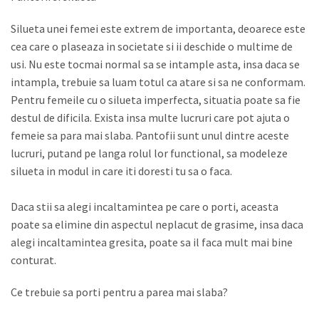
Silueta unei femei este extrem de importanta, deoarece este
cea care o plaseaza in societate si ii deschide o multime de
usi. Nu este tocmai normal sa se intample asta, insa daca se
intampla, trebuie sa luam totul ca atare si sa ne conformam.
Pentru femeile cu o silueta imperfecta, situatia poate sa fie
destul de dificila. Exista insa multe lucruri care pot ajuta o
femeie sa para mai slaba. Pantofii sunt unul dintre aceste
lucruri, putand pe langa rolul lor functional, sa modeleze
silueta in modul in care iti doresti tu sa o faca.
Daca stii sa alegi incaltamintea pe care o porti, aceasta
poate sa elimine din aspectul neplacut de grasime, insa daca
alegi incaltamintea gresita, poate sa il faca mult mai bine
conturat.
Ce trebuie sa porti pentru a parea mai slaba?