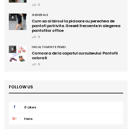
0
GENERALE
4
Cum sa ai biroul la picioare cu perechea de
pantofi potrivita. Greseli frecvente in alegerea
pantofilor office
0
INCALTAMINTE FEMEI
5
Comoara de la capatul curcubeului: Pantofii
colorati
0
FOLLOW US
0
Likes
Fans