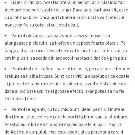
Balerini din lac. Acestia ofera un aer stilat si clasic si fac
picioarele sa para subtiri si lungi. Daca au si varf ascutit, este
cu atat mai bine. Daca porti balerini rotunzi la varf, efectul
poate sa fie cu totul si cu totul altul.
Pantofi decupati la spate. Sunt sexy si reusesc sa
alungeasca piciorul si sa ii ofere un aspect foarte placut. Pe
langa asta, au tocuri destul de inalte incat sa iti ofere cativa
cm in plus si sa scada din aspectul neplacut dat de kg in plus.
Pantofi stiletto. Sunt pantofii clasici, pe care orice femeie
trebuie sa ii aiba in casa. Sunt potriviti la absolut orice ocazie
si pot sa te transforme intr-o adevarata zeita. Este adevarat,
daca ai picioare scurte si groase efectul s-ar putea sa nu fie
tocmai cel dorit.
Pantofi eleganti, cu toc mic. Sunt ideali pentru tinutele
din timpul zilei, cele pe care le porti la birou sau la plimbare.
Acestia au rolul de a transforma picioarele in parti foarte
delicate ale corpului, insa este esential ca persoana care ii