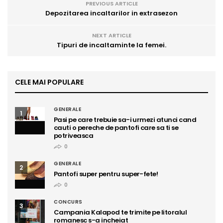
PREVIOUS ARTICLE
Depozitarea incaltarilor in extrasezon
NEXT ARTICLE
Tipuri de incaltaminte la femei.
CELE MAI POPULARE
GENERALE
1
Pasi pe care trebuie sa-i urmezi atunci cand
cauti o pereche de pantofi care sa ti se
potriveasca
0
GENERALE
2
Pantofi super pentru super-fete!
0
CONCURS
3
Campania Kalapod te trimite pe litoralul
romanesc s-a incheiat