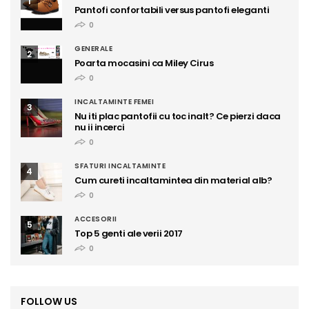
1
Pantofi confortabili versus pantofi eleganti
0
GENERALE
2
Poarta mocasini ca Miley Cirus
0
INCALTAMINTE FEMEI
3
Nu iti plac pantofii cu toc inalt? Ce pierzi daca
nu ii incerci
0
SFATURI INCALTAMINTE
4
Cum cureti incaltamintea din material alb?
0
ACCESORII
5
Top 5 genti ale verii 2017
0
FOLLOW US