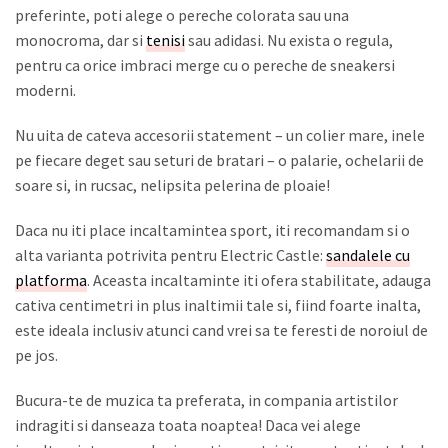
preferinte, poti alege o pereche colorata sau una
monocroma, dar si
tenisi
sau adidasi. Nu exista o regula,
pentru ca orice imbraci merge cu o pereche de sneakersi
moderni.
Nu uita de cateva accesorii statement – un colier mare, inele
pe fiecare deget sau seturi de bratari – o palarie, ochelarii de
soare si, in rucsac, nelipsita pelerina de ploaie!
Daca nu iti place incaltamintea sport, iti recomandam si o
alta varianta potrivita pentru Electric Castle:
sandalele cu
platforma
. Aceasta incaltaminte iti ofera stabilitate, adauga
cativa centimetri in plus inaltimii tale si, fiind foarte inalta,
este ideala inclusiv atunci cand vrei sa te feresti de noroiul de
pe jos.
Bucura-te de muzica ta preferata, in compania artistilor
indragiti si danseaza toata noaptea! Daca vei alege