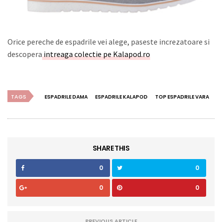
Orice pereche de espadrile vei alege, paseste increzatoare si
descopera
intreaga colectie pe Kalapod.ro
TAGS
ESPADRILE DAMA
ESPADRILE KALAPOD
TOP ESPADRILE VARA
SHARE THIS
0
0
0
0
PREVIOUS ARTICLE