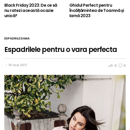
Black Friday 2023: De ce să
Ghidul Perfect pentru
nu ratezi această ocazie
Încălțămintea de Toamnă și
unică?
Iarnă 2023
ESPADRILE DAMA
Espadrilele pentru o vara perfecta
19 IULIE 2017
0
0