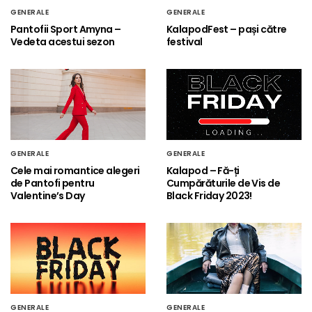
GENERALE
GENERALE
Pantofii Sport Amyna –
KalapodFest – pași către
Vedeta acestui sezon
festival
GENERALE
GENERALE
Cele mai romantice alegeri
Kalapod – Fă-ți
de Pantofi pentru
Cumpărăturile de Vis de
Valentine’s Day
Black Friday 2023!
GENERALE
GENERALE