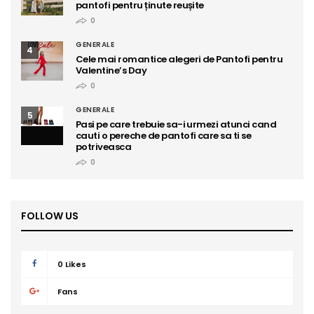
pantofi pentru ținute reușite
0
GENERALE
4
Cele mai romantice alegeri de Pantofi pentru
Valentine’s Day
0
GENERALE
5
Pasi pe care trebuie sa-i urmezi atunci cand
cauti o pereche de pantofi care sa ti se
potriveasca
0
FOLLOW US
0
Likes
Fans