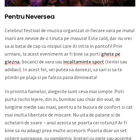
Pentru Neversea
Celebrul festival de muzica organizat in fiecare vara pe malul
marii are nevoie de o tinuta pe masura! Este cald, dar nu vrei
sa ai batai de cap cu nisipul care iti intra in pantofi! Prin
urmare, la acest eveniment ar fi bine sa porti
ghete pe
glezna
, bocanci de vara sau
incaltaminte sport
(tenisi sau
adidasi). In acest fel, vei putea sa dansezi, sa sari si sa te
plimbi pe plaja si pe faleza pana dimineata!
In privinta hainelor, alegerile sunt ceva mai simple. Poti
purta rochii lejere, din in, bumbac sau chiar din voal, de
lungime medie sau maxi, pentru a te bucura de confort si cat
mai multa libertate de miscare. Nu uita de palarie si de
ochelarii de soare – anul acesta se poarta cei rotunzi! Ar fi
bine sa nu adaugi prea multe accesorii. Poarta doar un set
coliere suprapuse, cu pandantiv, bratari cu piele sau accente