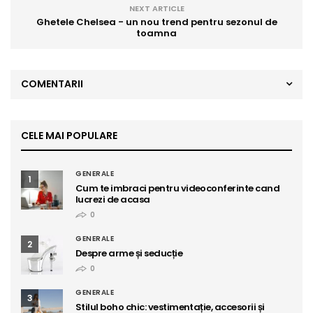
NEXT ARTICLE
Ghetele Chelsea - un nou trend pentru sezonul de
toamna
COMENTARII
CELE MAI POPULARE
GENERALE
1
Cum te imbraci pentru videoconferinte cand
lucrezi de acasa
0
GENERALE
2
Despre arme și seducție
0
GENERALE
3
Stilul boho chic: vestimentație, accesorii și