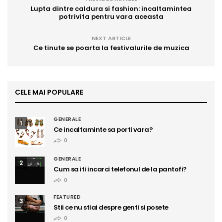
Lupta dintre caldura si fashion: incaltamintea
potrivita pentru vara aceasta
NEXT ARTICLE
Ce tinute se poarta la festivalurile de muzica
CELE MAI POPULARE
GENERALE
1
Ce incaltaminte sa porti vara?
0
GENERALE
2
Cum sa iti incarci telefonul de la pantofi?
0
FEATURED
3
Stii ce nu stiai despre genti si posete
0