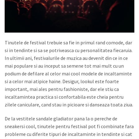
Tinutele de festival trebuie sa fie in primul rand comode, dar
si in tendinte si sa se potriveasca cu personalitatea fiecaruia.
In ultimii ani, festivalurile de muzica au devenit din ce in ce
mai populare si au inceput sa semene tot mai mult cu un
podium de defilare al celor mai cool modele de incaltaminte
si a celor mai atipice haine. Desigur, lookul este foarte
important, mai ales pentru fashioniste, dar ele stiu ca
incaltamintea practica si confortabila este cheia pentru
zilele caniculare, cand stau in picioare si danseaza toata ziua.
De la vestitele sandale gladiator pana la o pereche de
sneakersi cool, tinutele pentru festival pot fi combinate fara
probleme cu diferite tipuri de incaltaminte in tendinte si cat