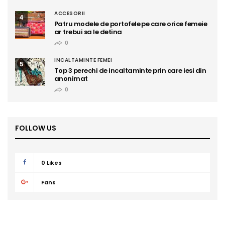
ACCESORII
4
Patru modele de portofele pe care orice femeie
ar trebui sa le detina
0
INCALTAMINTE FEMEI
5
Top 3 perechi de incaltaminte prin care iesi din
anonimat
0
FOLLOW US
0
Likes
Fans