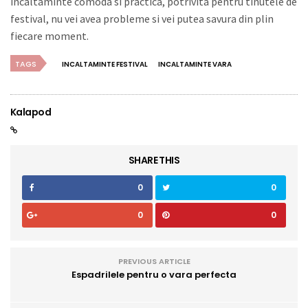
incaltaminte comoda si practica, potrivita pentru tinutele de
festival, nu vei avea probleme si vei putea savura din plin
fiecare moment.
TAGS
INCALTAMINTE FESTIVAL
INCALTAMINTE VARA
Kalapod
SHARE THIS
0
0
0
0
PREVIOUS ARTICLE
Espadrilele pentru o vara perfecta