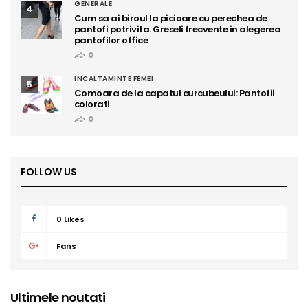
GENERALE
4
Cum sa ai biroul la picioare cu perechea de
pantofi potrivita. Greseli frecvente in alegerea
pantofilor office
0
INCALTAMINTE FEMEI
5
Comoara de la capatul curcubeului: Pantofii
colorati
0
FOLLOW US
0
Likes
Fans
Ultimele noutati