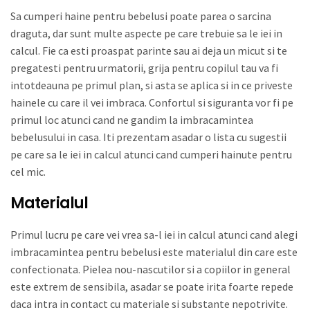
Sa cumperi haine pentru bebelusi poate parea o sarcina
draguta, dar sunt multe aspecte pe care trebuie sa le iei in
calcul. Fie ca esti proaspat parinte sau ai deja un micut si te
pregatesti pentru urmatorii, grija pentru copilul tau va fi
intotdeauna pe primul plan, si asta se aplica si in ce priveste
hainele cu care il vei imbraca. Confortul si siguranta vor fi pe
primul loc atunci cand ne gandim la imbracamintea
bebelusului in casa. Iti prezentam asadar o lista cu sugestii
pe care sa le iei in calcul atunci cand cumperi hainute pentru
cel mic.
Materialul
Primul lucru pe care vei vrea sa-l iei in calcul atunci cand alegi
imbracamintea pentru bebelusi este materialul din care este
confectionata. Pielea nou-nascutilor si a copiilor in general
este extrem de sensibila, asadar se poate irita foarte repede
daca intra in contact cu materiale si substante nepotrivite.