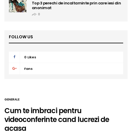
Top 3 perechi de incaltaminte prin care iesi din
anonimat
0
FOLLOW US
0
Likes
Fans
GENERALE
Cum te imbraci pentru
videoconferinte cand lucrezi de
acasa