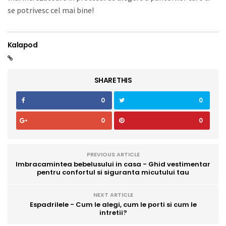
se potrivesc cel mai bine!
Kalapod
SHARE THIS
0
0
0
0
PREVIOUS ARTICLE
Imbracamintea bebelusului in casa - Ghid vestimentar
pentru confortul si siguranta micutului tau
NEXT ARTICLE
Espadrilele - Cum le alegi, cum le porti si cum le
intretii?