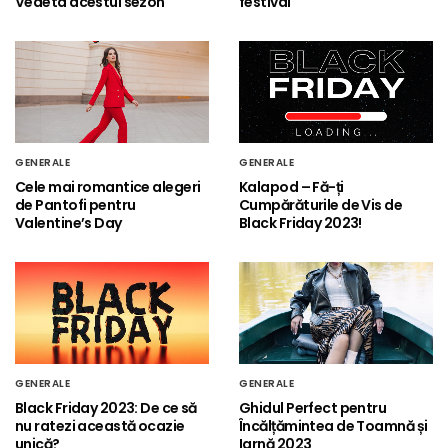
Vedeta acestui sezon
festival
GENERALE
GENERALE
Cele mai romantice alegeri
Kalapod – Fă-ți
de Pantofi pentru
Cumpărăturile de Vis de
Valentine’s Day
Black Friday 2023!
GENERALE
GENERALE
Black Friday 2023: De ce să
Ghidul Perfect pentru
nu ratezi această ocazie
Încălțămintea de Toamnă și
unică?
Iarnă 2023