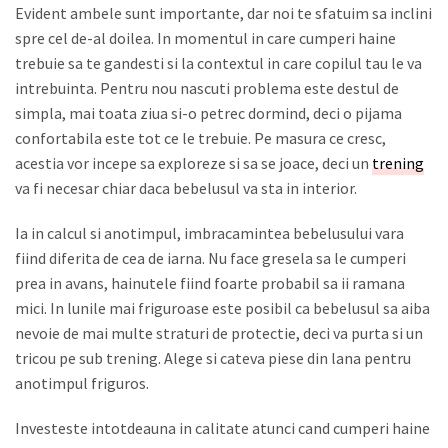
Evident ambele sunt importante, dar noi te sfatuim sa inclini
spre cel de-al doilea. In momentul in care cumperi haine
trebuie sa te gandesti si la contextul in care copilul tau le va
intrebuinta. Pentru nou nascuti problema este destul de
simpla, mai toata ziua si-o petrec dormind, deci o pijama
confortabila este tot ce le trebuie. Pe masura ce cresc,
acestia vor incepe sa exploreze si sa se joace, deci un
trening
va fi necesar chiar daca bebelusul va sta in interior.
Ia in calcul si anotimpul, imbracamintea bebelusului vara
fiind diferita de cea de iarna. Nu face gresela sa le cumperi
prea in avans, hainutele fiind foarte probabil sa ii ramana
mici. In lunile mai friguroase este posibil ca bebelusul sa aiba
nevoie de mai multe straturi de protectie, deci va purta si un
tricou pe sub trening. Alege si cateva piese din lana pentru
anotimpul friguros.
Investeste intotdeauna in calitate atunci cand cumperi haine