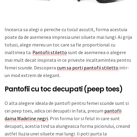
Incearca sa alegi o pereche cu tocul ascutit, forma acestuia
poate da de asemenea impresia unei siluete mai lungi. Ai grija
totusi, alege mereu un toc care sa fie proportional cu
inaltimea ta.
Pantofii stiletto
sunt de asemenea o alegere
mai mult decat inspirata in ce priveste incaltamintea pentru
femei scunde. Descopera
cum sa porti pantofii stiletto
intr-
un mod extrem de elegant.
Pantofii cu toc decupati (peep toes)
O alta alegere ideala de pantofi pentru femei scunde sunt si
cei peep toes, adica cei decupati in fata, precum
pantofii
dama Madeline negri
. Prin forma lor si felul in care sunt
decupati, acestia tind sa alungeasca forma piciorului, creand
astfel iluzia unei siluete mai lungi. Ii poti purta la