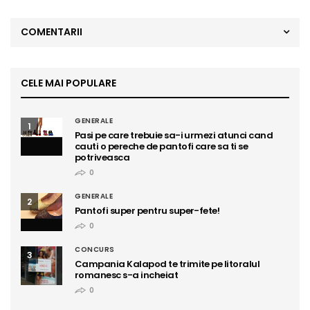
COMENTARII
CELE MAI POPULARE
GENERALE
1
Pasi pe care trebuie sa-i urmezi atunci cand
cauti o pereche de pantofi care sa ti se
potriveasca
0
GENERALE
2
Pantofi super pentru super-fete!
0
CONCURS
3
Campania Kalapod te trimite pe litoralul
romanesc s-a incheiat
0