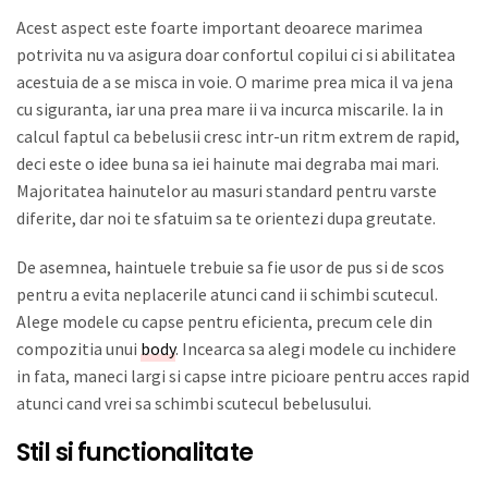
Acest aspect este foarte important deoarece marimea
potrivita nu va asigura doar confortul copilui ci si abilitatea
acestuia de a se misca in voie. O marime prea mica il va jena
cu siguranta, iar una prea mare ii va incurca miscarile. Ia in
calcul faptul ca bebelusii cresc intr-un ritm extrem de rapid,
deci este o idee buna sa iei hainute mai degraba mai mari.
Majoritatea hainutelor au masuri standard pentru varste
diferite, dar noi te sfatuim sa te orientezi dupa greutate.
De asemnea, haintuele trebuie sa fie usor de pus si de scos
pentru a evita neplacerile atunci cand ii schimbi scutecul.
Alege modele cu capse pentru eficienta, precum cele din
compozitia unui
body
. Incearca sa alegi modele cu inchidere
in fata, maneci largi si capse intre picioare pentru acces rapid
atunci cand vrei sa schimbi scutecul bebelusului.
Stil si functionalitate