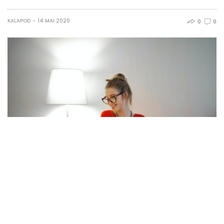
KALAPOD
14 MAI 2020
0
0
Sa lucrezi de acasa a devenit o realitate. Erai pregatit pentru
ea? Avand in vedere conditiile din ultima vreme, si faptul ca o
gramada de angajatori au tras concluzia ca treaba merge