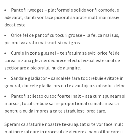
Pantofii wedges – platformele solide vor fi comode, e
adevarat, dar iti vor face piciorul sa arate mult mai masiv
decat este.
Orice fel de pantof cu tocuri groase – la fel ca mai sus,
piciorul va arata mai scurt si mai gros.
Curele in zona gleznei – te sfatuim sa eviti orice fel de
curea in zona gleznei deoarece efectul vizual este unul de
sectionare a piciorului, nu de alungire.
Sandale gladiator – sandalele fara toc trebuie evitate in
general, dar cele gladiators nu te avantajeaza absolut deloc.
Pantofi stiletto cu toc foarte inalt – asa cum spuneam si
mai sus, tocul trebuie sa fie proportional cu inaltimea ta
pentru a nu da impresia ca te straduiesti prea tare.
Speram ca sfaturile noastre te-au ajutat si te vor face mult
mai increzatoare in procesul de alegere a pantofilor care ti