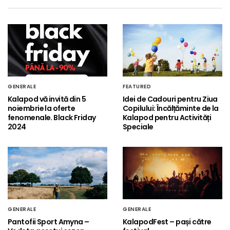
GENERALE
FEATURED
Kalapod vă invită din 5
Idei de Cadouri pentru Ziua
noiembrie la oferte
Copilului: Încălțăminte de la
fenomenale. Black Friday
Kalapod pentru Activități
2024
Speciale
GENERALE
GENERALE
Pantofii Sport Amyna –
KalapodFest – pași către