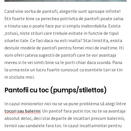
Cand vine vorba de pantofi, alegerile sunt aproape infinte!
Stii foarte bine ca perechea potrivita de pantofi poate salva
o tinuta sau o poate face pur si simplu inabordabila. Exista
,totusi, niste stiluri care trebuie evitate in functie de tipul
siluetei tale. Ce faci daca nu esti inalta? Stai linistita, exista
destule modele de pantofi pentru femei mici de inaltime. Iti
vom oferi cateva sugestii de pantofi care te vor avantaja
mereu si te vei simti bine sa le porti chiar daca scunda. Pana
la urma este un lucru foarte cunoscut ca esentele tari se tin
in sticlute mici.
Pantofii cu toc (pumps/stilettos)
In cazul minionelor nici nu se va pune problema să alegi între
tocuri sau balerini
. Un pantof fara putin toc nu te va avantaja
absolut deloc, deci stai departe de incaltari precum balerinii,
tenisii sau sandalele fara toc. In cazul incaltamintei pentru