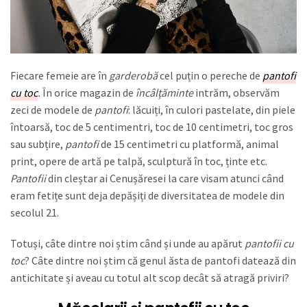
Fiecare femeie are în
garderobă
cel puțin o pereche de
pantofi
cu toc
.
În orice magazin de
încâlțăminte
intrăm, observăm
zeci de modele de
pantofi
: lăcuiți, în culori pastelate, din piele
întoarsă, toc de 5 centimentri, toc de 10 centimetri, toc gros
sau subțire,
pantofi
de 15 centimetri cu platformă, animal
print, opere de artă pe talpă, sculptură în toc, ținte etc.
Pantofii
din cleștar ai Cenușăresei la care visam atunci când
eram fetițe sunt deja depășiți de diversitatea de modele din
secolul 21.
Totuși, câte dintre noi știm când și unde au apărut
pantofii cu
toc
? Câte dintre noi știm că genul ăsta de pantofi datează din
antichitate și aveau cu totul alt scop decât să atragă priviri?