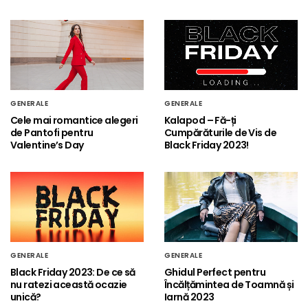
GENERALE
GENERALE
Cele mai romantice alegeri
Kalapod – Fă-ți
de Pantofi pentru
Cumpărăturile de Vis de
Valentine’s Day
Black Friday 2023!
GENERALE
GENERALE
Black Friday 2023: De ce să
Ghidul Perfect pentru
nu ratezi această ocazie
Încălțămintea de Toamnă și
unică?
Iarnă 2023