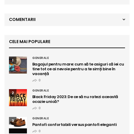
COMENTARII
CELE MAI POPULARE
GENERALE
1
Bagajul pentru mare: cum să te asiguri că iei cu
tine tot ce ai nevoie pentru a te simți bine în
vacanță
0
GENERALE
2
Black Friday 2023: De ce să nu ratezi această
ocazie unică?
0
GENERALE
3
Pantofi confortabili versus pantofi eleganti
0