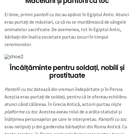
Măcelarii și pantofii cu toc
Ei bine, primii
pantofi cu toc
au apărut în Egiptul Antic. Atunci
erau purtați de măcelari, ca să nu se murdărească de sângele
animalelor sacrificate. De asemenea, tot în Egiptul Antic,
bărbații din înalta societate purtau
tocuri
în timpul
ceremoniilor.
Încălțăminte pentru soldați, nobili și
prostituate
Pantofii cu toc
datează din vremuri îndepărtate și în Persia.
Aceștia erau purtați de soldați, pentru că le ofereau echilibru
atunci când călăreau. În Grecia Antică, actorii purtau niște
platforme cu toc
. Acestea aveau rolul de a arăta statutul și
înălțimea personajelor pe care le interpretau.
Pantofii cu toc
erau nelipsiți și din garderoba bărbaților din Roma Antică. Cu