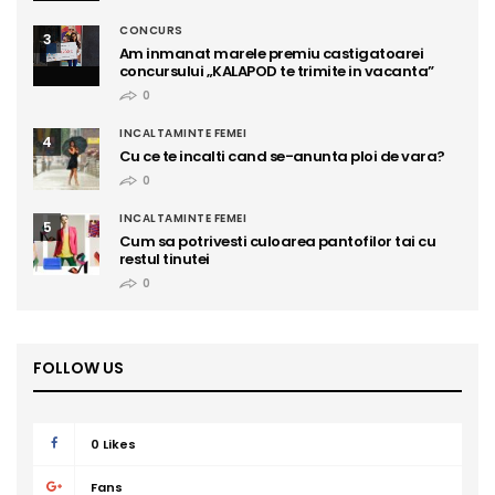
CONCURS
3
Am inmanat marele premiu castigatoarei
concursului „KALAPOD te trimite in vacanta”
0
INCALTAMINTE FEMEI
4
Cu ce te incalti cand se-anunta ploi de vara?
0
INCALTAMINTE FEMEI
5
Cum sa potrivesti culoarea pantofilor tai cu
restul tinutei
0
FOLLOW US
0
Likes
Fans