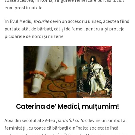
toate acestea, în Roma, singurele femei care purtau
tocuri
erau prostituatele.
În Evul Mediu,
tocurile
devin un accesoriu unisex, acestea fiind
purtate atât de bărbați, cât și de femei, pentru a-și proteja
picioarele de noroi și mizerie.
Caterina de’ Medici
, mulțumim!
Abia din secolul al XV-lea
pantoful cu toc
devine un simbol al
feminității, cu toate că bărbații din înalta societate încă