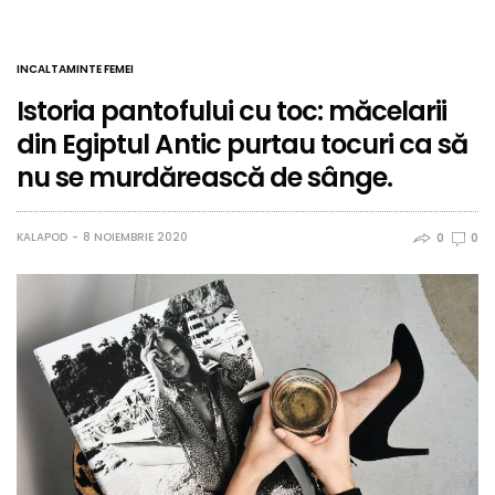
INCALTAMINTE FEMEI
Istoria pantofului cu toc: măcelarii
din Egiptul Antic purtau tocuri ca să
nu se murdărească de sânge.
KALAPOD
8 NOIEMBRIE 2020
0
0