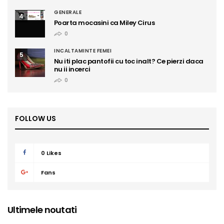
GENERALE
4
Poarta mocasini ca Miley Cirus
0
INCALTAMINTE FEMEI
5
Nu iti plac pantofii cu toc inalt? Ce pierzi daca
nu ii incerci
0
FOLLOW US
0
Likes
Fans
Ultimele noutati