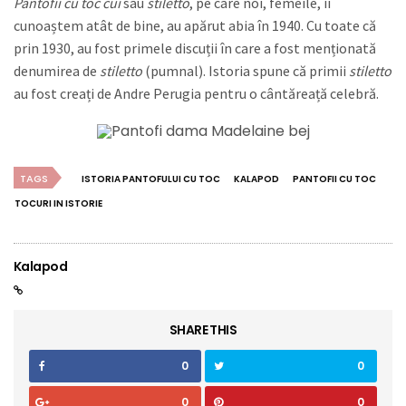
Pantofii cu toc cui
sau
stiletto
, pe care noi, femeile, îi
cunoaștem atât de bine, au apărut abia în 1940. Cu toate că
prin 1930, au fost primele discuții în care a fost menționată
denumirea de
stiletto
(pumnal). Istoria spune că primii
stiletto
au fost creați de Andre Perugia pentru o cântăreață celebră.
TAGS
ISTORIA PANTOFULUI CU TOC
KALAPOD
PANTOFII CU TOC
TOCURI IN ISTORIE
Kalapod
SHARE THIS
0
0
0
0