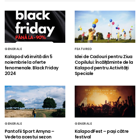
GENERALE
FEATURED
Kalapod vă invită din 5
Idei de Cadouri pentru Ziua
noiembrie la oferte
Copilului: Încălțăminte de la
fenomenale. Black Friday
Kalapod pentru Activități
2024
Speciale
GENERALE
GENERALE
Pantofii Sport Amyna –
KalapodFest – pași către
Vedeta acestui sezon
festival