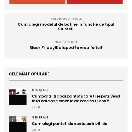
PREVIOUS ARTICLE
Cum alegi modelul de botine in functie de tipul
siluetei?
NEXT ARTICLE
Black Friday|Kalapod te vrea fericit
CELE MAI POPULARE
GENERALE
1
Cumpara-ti doar pantofii care ti se potrivesc!
Iata cateva elemente de care sa tii cont!
0
GENERALE
2
Cum alegi pantofi de nunta potriviti tie
0