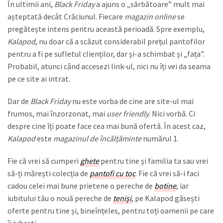
În ultimii ani,
Black Friday
a ajuns o „sărbătoare” mult mai
așteptată decât Crăciunul. Fiecare
magazin online
se
pregătește intens pentru această perioadă. Spre exemplu,
Kalapod
, nu doar că a scăzut considerabil prețul pantofilor
pentru a fi pe sufletul clienților, dar și-a schimbat și „fața”.
Probabil, atunci când accesezi link-ul, nici nu îți vei da seama
pe ce site ai intrat.
Dar de
Black Friday
nu este vorba de cine are site-ul mai
frumos, mai înzorzonat, mai
user friendly
. Nici vorbă. Ci
despre cine îți poate face cea mai bună ofertă. În acest caz,
Kalapod
este
magazinul de încălțăminte
numărul 1.
Fie că vrei să cumperi
ghete
pentru tine și familia ta sau vrei
să-ți mărești colecția de
pantofi cu toc
. Fie că vrei să-i faci
cadou celei mai bune prietene o pereche de
botine
, iar
iubitului tău o nouă pereche de
teniși
, pe Kalapod găsești
oferte pentru tine și, bineînțeles, pentru toți oamenii pe care
îi iubești.