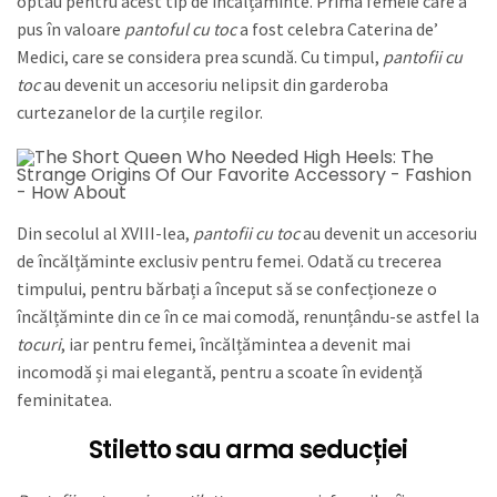
optau pentru acest tip de încălțăminte. Prima femeie care a
pus în valoare
pantoful cu toc
a fost celebra Caterina de’
Medici, care se considera prea scundă. Cu timpul,
pantofii cu
toc
au devenit un accesoriu nelipsit din garderoba
curtezanelor de la curțile regilor.
Din secolul al XVIII-lea,
pantofii cu toc
au devenit un accesoriu
de încălțăminte exclusiv pentru femei. Odată cu trecerea
timpului, pentru bărbați a început să se confecționeze o
încălțăminte din ce în ce mai comodă, renunțându-se astfel la
tocuri
, iar pentru femei, încălțămintea a devenit mai
incomodă și mai elegantă, pentru a scoate în evidență
feminitatea.
Stiletto sau arma seducției