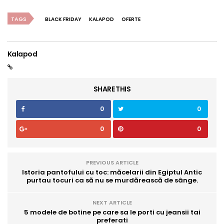
TAGS
BLACK FRIDAY
KALAPOD
OFERTE
Kalapod
SHARE THIS
0
0
0
0
PREVIOUS ARTICLE
Istoria pantofului cu toc: măcelarii din Egiptul Antic
purtau tocuri ca să nu se murdărească de sânge.
NEXT ARTICLE
5 modele de botine pe care sa le porti cu jeansii tai
preferati