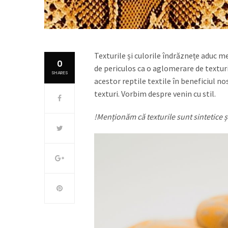
Texturile și culorile îndrăznețe aduc me
0
de periculos ca o aglomerare de texturi 
SHARES
acestor reptile textile în beneficiul n
texturi. Vorbim despre venin cu stil.
!Menționăm că texturile sunt sintetice și