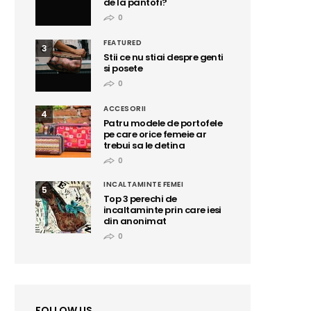
de la pantofi?
0
FEATURED
3
Stii ce nu stiai despre genti
si posete
0
ACCESORII
4
Patru modele de portofele
pe care orice femeie ar
trebui sa le detina
0
INCALTAMINTE FEMEI
5
Top 3 perechi de
incaltaminte prin care iesi
din anonimat
0
FOLLOW US