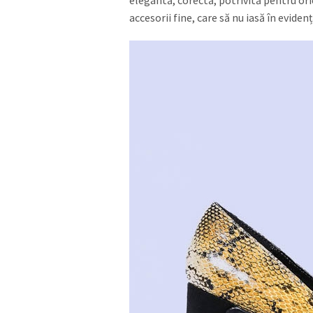
elegantă, corectă, potrivită pentru oric
accesorii fine, care să nu iasă în evide