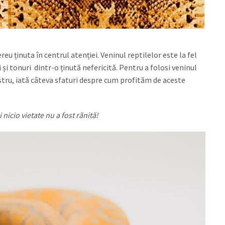
reu ținuta în centrul atenției. Veninul reptilelor este la fel
și tonuri dintr-o ținută nefericită. Pentru a folosi veninul
ostru, iată câteva sfaturi despre cum profităm de aceste
 nicio vietate nu a fost rănită!