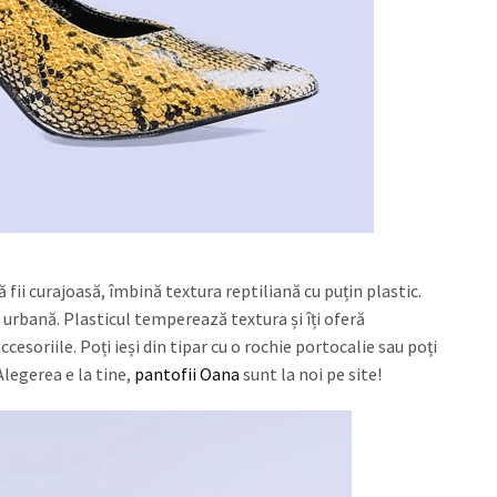
ă fii curajoasă, îmbină textura reptiliană cu puțin plastic.
la urbană. Plasticul temperează textura și îți oferă
ccesoriile. Poți ieși din tipar cu o rochie portocalie sau poți
Alegerea e la tine,
pantofii Oana
sunt la noi pe site!