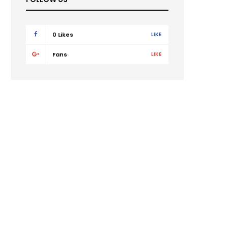
0
Likes
LIKE
Fans
LIKE