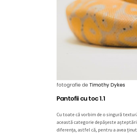
fotografie de
Timothy Dykes
Pantofii cu toc 1.1
Cu toate că vorbim de o singură textură
această categorie depășeste așteptăril
diferența, astfel că, pentru a avea ținu