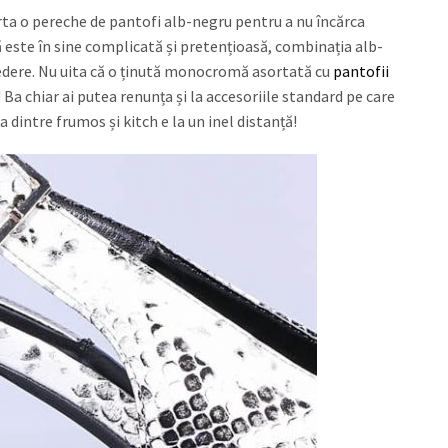
a o pereche de pantofi alb-negru pentru a nu încărca
ă este în sine complicată și pretențioasă, combinația alb-
redere. Nu uita că o ținută monocromă asortată cu
pantofii
 Ba chiar ai putea renunța și la accesoriile standard pe care
ța dintre frumos și kitch e la un inel distanță!