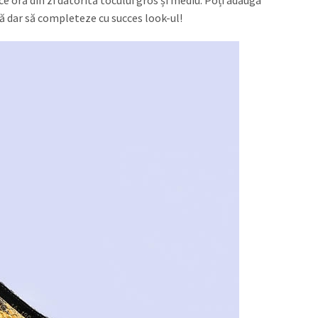
e oră din zi datorită tocului gros și mediu. Poți adăuga
nță dar să completeze cu succes look-ul!