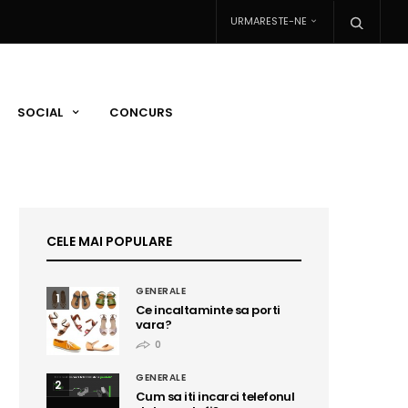
URMARESTE-NE
SOCIAL
CONCURS
CELE MAI POPULARE
GENERALE
1
Ce incaltaminte sa porti
vara?
0
GENERALE
2
Cum sa iti incarci telefonul