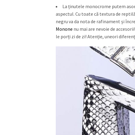
La ținutele monocrome putem asort
aspectul. Cu toate că textura de reptil
negru va da nota de rafinament și înc
Monone
nu mai are nevoie de accesorii!
le porți zi de zi! Atenție, uneori diferen