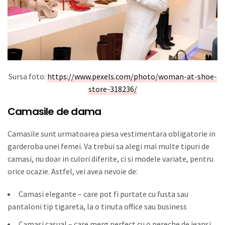
Sursa foto:
https://www.pexels.com/photo/woman-at-shoe-
store-318236/
Camasile de dama
Camasile sunt urmatoarea piesa vestimentara obligatorie in
garderoba unei femei. Va trebui sa alegi mai multe tipuri de
camasi, nu doar in culori diferite, ci si modele variate, pentru
orice ocazie. Astfel, vei avea nevoie de:
Camasi elegante – care pot fi purtate cu fusta sau
pantaloni tip tigareta, la o tinuta office sau business
Camasi casual – care merg perfect cu o pereche de jeansi