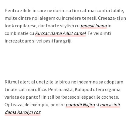
Pentru zilele in care ne dorim sa fim cat mai confortabile,
multe dintre noi alegem cu incredere tenesii. Creeaza-ti un
look copilaresc, dar foarte stylish cu
tenesii Inana
in
combinatie cu
Rucsac dama A302 camel
. Te vei simti
increzatoare si vei pasii fara griji.
Ritmul alert al unei zile la birou ne indeamna sa adoptam
tinute cat mai office. Pentru asta, Kalapod ofera o gama
variata de pantofi in stil barbatesc si espadrile cochete.
Opteaza, de exemplu, pentru
pantofii Najira
si
mocasinii
dama Karolyn roz
.