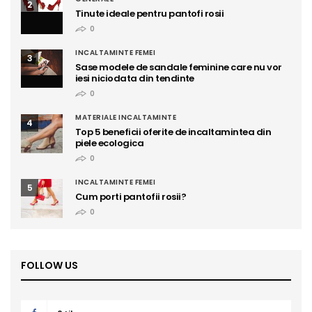
2
Tinute ideale pentru pantofi rosii
0
INCALTAMINTE FEMEI
3
Sase modele de sandale feminine care nu vor
iesi niciodata din tendinte
0
MATERIALE INCALTAMINTE
4
Top 5 beneficii oferite de incaltamintea din
piele ecologica
0
INCALTAMINTE FEMEI
5
Cum porti pantofii rosii?
0
FOLLOW US