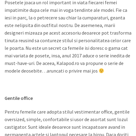
Posetele joaca un rol important in viata fiecarei femei
impatimite dupa cele mai in voga tendinte ale modei. Fie ca
iesi in parc, la o petrecere sau chiar la cumparaturi, geanta
este nelipsita din outfitul nostru. De asemenea, marii
designeri mizeaza pe acest accesoriu deoarece pot trasforma
tinuta reusind sa contureze stilul si personalitatea celor care
le poarta. Nu este un secret ca femeile isi doresc o gama cat
mai variata de posete, insa, anul 2017 aduce o serie inedita de
must-have-uri. De aceea, Kalapod.ro va propune o serie de
modele deosebite…aruncati o privire mai jos
Gentile office
Pentru femeile care adopta stilul vestimentar office, gentile
oversized, simple, confortabile si usor de asortat sunt lozul
castigator. Sunt ideale deoarece sunt incapatoare avand in
permanenta actele si laptopul necesare la birou. Daca doriti