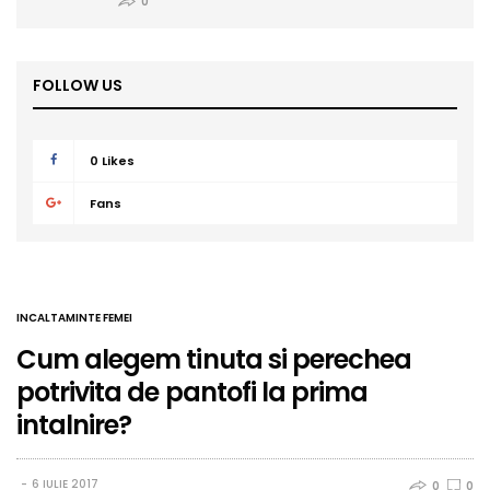
0
FOLLOW US
0
Likes
Fans
INCALTAMINTE FEMEI
Cum alegem tinuta si perechea
potrivita de pantofi la prima
intalnire?
6 IULIE 2017
0
0