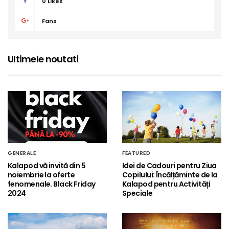
0
Likes
Fans
Ultimele noutati
GENERALE
FEATURED
Kalapod vă invită din 5
Idei de Cadouri pentru Ziua
noiembrie la oferte
Copilului: Încălțăminte de la
fenomenale. Black Friday
Kalapod pentru Activități
2024
Speciale