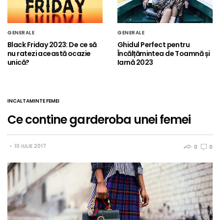
GENERALE
GENERALE
Black Friday 2023: De ce să
Ghidul Perfect pentru
nu ratezi această ocazie
Încălțămintea de Toamnă și
unică?
Iarnă 2023
INCALTAMINTE FEMEI
Ce contine garderoba unei femei
10 IULIE 2017
0
0