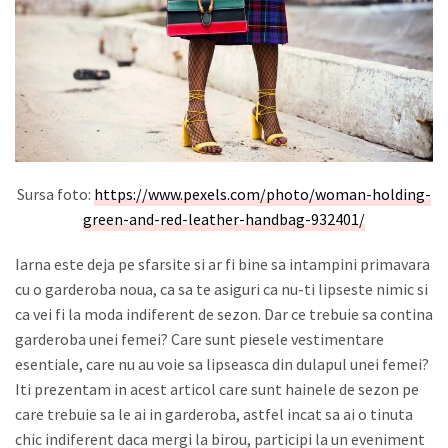
Sursa foto:
https://www.pexels.com/photo/woman-holding-
green-and-red-leather-handbag-932401/
Iarna este deja pe sfarsite si ar fi bine sa intampini primavara
cu o garderoba noua, ca sa te asiguri ca nu-ti lipseste nimic si
ca vei fi la moda indiferent de sezon. Dar ce trebuie sa contina
garderoba unei femei? Care sunt piesele vestimentare
esentiale, care nu au voie sa lipseasca din dulapul unei femei?
Iti prezentam in acest articol care sunt hainele de sezon pe
care trebuie sa le ai in garderoba, astfel incat sa ai o tinuta
chic indiferent daca mergi la birou, participi la un eveniment