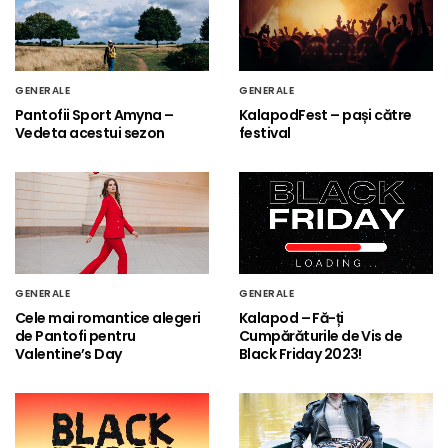
GENERALE
GENERALE
Pantofii Sport Amyna –
KalapodFest – pași către
Vedeta acestui sezon
festival
GENERALE
GENERALE
Cele mai romantice alegeri
Kalapod – Fă-ți
de Pantofi pentru
Cumpărăturile de Vis de
Valentine’s Day
Black Friday 2023!