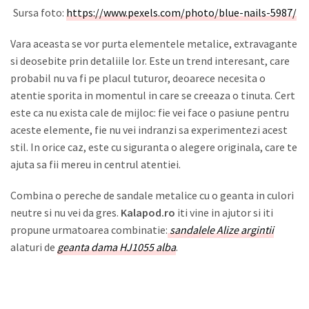
Sursa foto:
https://www.pexels.com/photo/blue-nails-5987/
Vara aceasta se vor purta elementele metalice, extravagante
si deosebite prin detaliile lor. Este un trend interesant, care
probabil nu va fi pe placul tuturor, deoarece necesita o
atentie sporita in momentul in care se creeaza o tinuta. Cert
este ca nu exista cale de mijloc: fie vei face o pasiune pentru
aceste elemente, fie nu vei indranzi sa experimentezi acest
stil. In orice caz, este cu siguranta o alegere originala, care te
ajuta sa fii mereu in centrul atentiei.
Combina o pereche de sandale metalice cu o geanta in culori
neutre si nu vei da gres.
Kalapod.ro
iti vine in ajutor si iti
propune urmatoarea combinatie:
sandalele Alize argintii
alaturi de
geanta dama HJ1055 alba
.