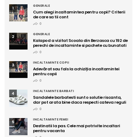
GENERALE
1
Cum alegi incaltamintea pentru copii? Criterii
de care sa tii cont
0
GENERALE
2
Kalapod a vizitat Scoala din Berzasca cu 192 de
perechi de incaltaminte si pachete cu bunatati
0
INCALTAMINTE COPII
3
Adevărat sau fals la achiziția incaltamintei
pentru copii
0
INCALTAMINTE BARBATI
4
Sandalele barbatesti sunt o solutie riscanta,
dar pot arata bine daca respecti cateva reguli
0
INCALTAMINTE FEMEI
5
Destinatii la pas. Cele mai potrivite incaltari
pentru vacanta