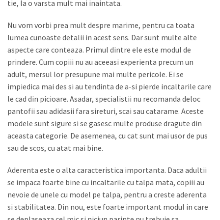
tie, la o varsta mult mai inaintata.
Nu vom vorbi prea mult despre marime, pentru ca toata
lumea cunoaste detalii in acest sens. Dar sunt multe alte
aspecte care conteaza. Primul dintre ele este modul de
prindere. Cum copiii nu au aceeasi experienta precum un
adult, mersul lor presupune mai multe pericole. Ei se
impiedica mai des si au tendinta de a-si pierde incaltarile care
le cad din picioare. Asadar, specialistii nu recomanda deloc
pantofii sau adidasii fara sireturi, scai sau catarame. Aceste
modele sunt sigure si se gasesc multe produse dragute din
aceasta categorie. De asemenea, cu cat sunt mai usor de pus
sau de scos, cu atat mai bine.
Aderenta este o alta caracteristica importanta. Daca adultii
se impaca foarte bine cu incaltarile cu talpa mata, copiii au
nevoie de unele cu model pe talpa, pentru a creste aderenta
si stabilitatea. Din nou, este foarte important modul in care
se deplaseaza cel mic si niciun parinte nu trebuie sa