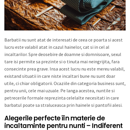
Barbatii nu sunt atat de interesati de ceea ce poarta si acest
lucru este valabil atat in cazul hainelor, cat si in cel al
incaltarilor. Spre deosebire de doamne si domnisoare, sexul
tare isi permite sa prezinte si o tinuta mai neingrijita, fara
consecinte prea grave. Insa acest lucru nu este mereu valabil,
existand situatii in care niste incaltari bune nu sunt doar
utile, ci chiar obligatorii. Ocaziile din categoria business sunt,
pentru unii, cele mai uzuale. Pe langa acestea, nuntile si
petrecerile formale reprezinta celelalte necesitati in care
barbatul poate sa straluceasca prin hainele si pantofii alesi.
Alegerile perfecte îin materie de
incaltaminte pentru nunti – Indiferent