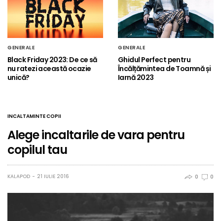
GENERALE
GENERALE
Black Friday 2023: De ce să
Ghidul Perfect pentru
nu ratezi această ocazie
Încălțămintea de Toamnă și
unică?
Iarnă 2023
INCALTAMINTE COPII
Alege incaltarile de vara pentru
copilul tau
KALAPOD
21 IULIE 2016
0
0