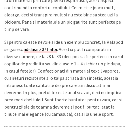
la un material prin care pielea respira usor, acest aspect
contribuind la confortul copilului. Cei mici se joaca mult,
alearga, deci si transpira mult si nu este bine sa stea uzi la
picioare. Pana si materialele un pic gaurite sunt perfecte pe
timp de vara.
Si pentru ca este nevoie si de un exemplu concret, la Kalapod
se gasesc
adidasii Z071 albi
. Acestia pot fi cumparati in
diverse numere, de la 28 la 33 (deci pot sa fie perfecti in cazul
copiilor de gradinita sau din clasele 1 – 4 si chiar un pic dupa,
in cazul fetelor). Confectionati din material textil vaporos,
cu sireturi rezistente si o talpa striata din sintetic, acestia
intrunesc toate calitatile despre care am discutat mai
devreme. In plus, pretul lor este unul scazut, deci nu implica
prea mari cheltuieli. Sunt foarte buni atat pentru vara, cat si
pentru zilele de toamna devreme si pot fi purtati atat la
tinute mai elegante (cu camasuta), cat si la unele sport.