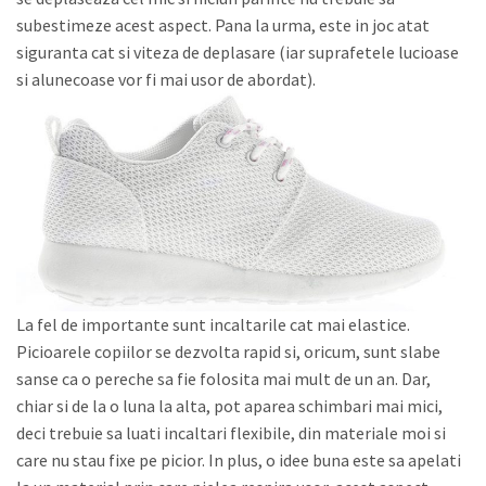
subestimeze acest aspect. Pana la urma, este in joc atat
siguranta cat si viteza de deplasare (iar suprafetele lucioase
si alunecoase vor fi mai usor de abordat).
La fel de importante sunt incaltarile cat mai elastice.
Picioarele copiilor se dezvolta rapid si, oricum, sunt slabe
sanse ca o pereche sa fie folosita mai mult de un an. Dar,
chiar si de la o luna la alta, pot aparea schimbari mai mici,
deci trebuie sa luati incaltari flexibile, din materiale moi si
care nu stau fixe pe picior. In plus, o idee buna este sa apelati