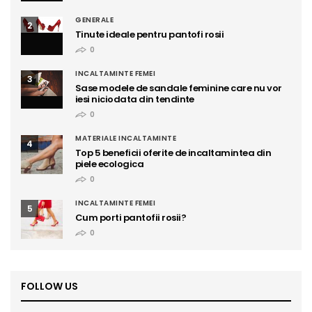
GENERALE
2
Tinute ideale pentru pantofi rosii
0
INCALTAMINTE FEMEI
3
Sase modele de sandale feminine care nu vor
iesi niciodata din tendinte
0
MATERIALE INCALTAMINTE
4
Top 5 beneficii oferite de incaltamintea din
piele ecologica
0
INCALTAMINTE FEMEI
5
Cum porti pantofii rosii?
0
FOLLOW US