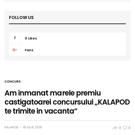
FOLLOW US
0
Likes
Fans
CONCURS
Am inmanat marele premiu
castigatoarei concursului „KALAPOD
te trimite in vacanta”
KALAPOD
18 IULIE 2016
0
0