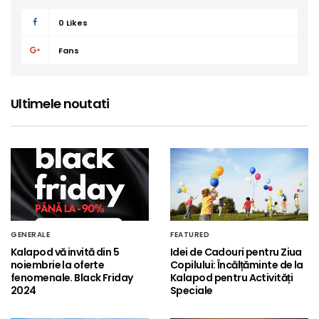
0
Likes
Fans
Ultimele noutati
GENERALE
FEATURED
Kalapod vă invită din 5
Idei de Cadouri pentru Ziua
noiembrie la oferte
Copilului: Încălțăminte de la
fenomenale. Black Friday
Kalapod pentru Activități
2024
Speciale