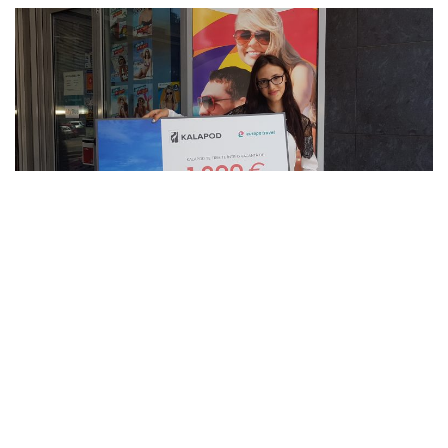
Campania #KALAPOD te trimite in vacanta s-a încheiat!
Campania „KALAPOD te trimite in vacanta” a luat sfarsit
odata cu finala Campionatului European de Fotbal din Franta
editia 2016, iar particpiantii la concurs care au ales ca
Portugalia va deveni campioana Europei au intrat in cursa
pentru premiul cel mare: 1 Voucher de 1200 euro valabil