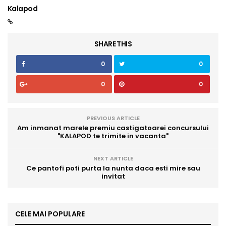
Kalapod
SHARE THIS
0
0
0
0
PREVIOUS ARTICLE
Am inmanat marele premiu castigatoarei concursului
"KALAPOD te trimite in vacanta"
NEXT ARTICLE
Ce pantofi poti purta la nunta daca esti mire sau
invitat
CELE MAI POPULARE