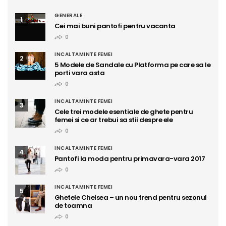
GENERALE
1
Cei mai buni pantofi pentru vacanta
0
INCALTAMINTE FEMEI
2
5 Modele de Sandale cu Platforma pe care sa le
porti vara asta
0
INCALTAMINTE FEMEI
3
Cele trei modele esentiale de ghete pentru
femei si ce ar trebui sa stii despre ele
0
INCALTAMINTE FEMEI
4
Pantofi la moda pentru primavara-vara 2017
0
INCALTAMINTE FEMEI
5
Ghetele Chelsea – un nou trend pentru sezonul
de toamna
0