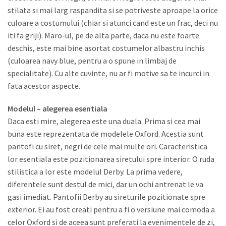
stilata si mai larg raspandita si se potriveste aproape la orice
culoare a costumului (chiar si atunci cand este un frac, deci nu
iti fa griji). Maro-ul, pe de alta parte, daca nu este foarte
deschis, este mai bine asortat costumelor albastru inchis
(culoarea navy blue, pentru a o spune in limbaj de
specialitate). Cu alte cuvinte, nu ar fi motive sa te incurci in
fata acestor aspecte.
Modelul – alegerea esentiala
Daca esti mire, alegerea este una duala. Prima si cea mai
buna este reprezentata de modelele Oxford. Acestia sunt
pantofi cu siret, negri de cele mai multe ori. Caracteristica
lor esentiala este pozitionarea siretului spre interior. O ruda
stilistica a lor este modelul Derby. La prima vedere,
diferentele sunt destul de mici, dar un ochi antrenat le va
gasi imediat. Pantofii Derby au sireturile pozitionate spre
exterior. Ei au fost creati pentru a fi o versiune mai comoda a
celor Oxford si de aceea sunt preferati la evenimentele de zi,