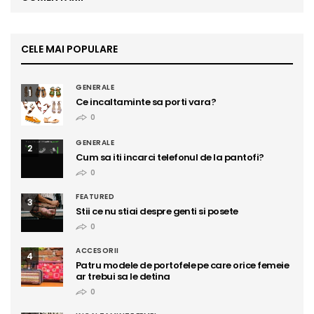
CELE MAI POPULARE
GENERALE
1
Ce incaltaminte sa porti vara?
0
GENERALE
2
Cum sa iti incarci telefonul de la pantofi?
0
FEATURED
3
Stii ce nu stiai despre genti si posete
0
ACCESORII
4
Patru modele de portofele pe care orice femeie
ar trebui sa le detina
0