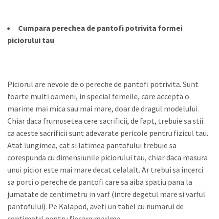
Cumpara perechea de pantofi potrivita formei
piciorului tau
Piciorul are nevoie de o pereche de pantofi potrivita. Sunt
foarte multi oameni, in special femeile, care accepta o
marime mai mica sau mai mare, doar de dragul modelului.
Chiar daca frumusetea cere sacrificii, de fapt, trebuie sa stii
ca aceste sacrificii sunt adevarate pericole pentru fizicul tau.
Atat lungimea, cat si latimea pantofului trebuie sa
corespunda cu dimensiunile piciorului tau, chiar daca masura
unui picior este mai mare decat celalalt. Ar trebui sa incerci
sa porti o pereche de pantofi care sa aiba spatiu pana la
jumatate de centimetru in varf (intre degetul mare si varful
pantofului). Pe Kalapod, aveti un tabel cu numarul de
centimetri pentru fiecare marime.