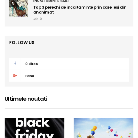
INCALTAMINTE FEMEI
5
Top 3 perechi de incaltaminte prin care iesi din
anonimat
0
FOLLOW US
0
Likes
Fans
Ultimele noutati