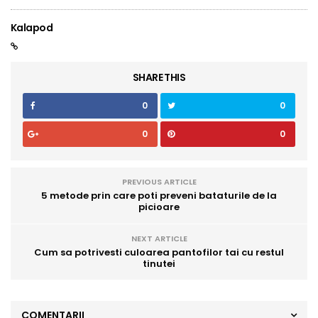
Kalapod
SHARE THIS
0
0
0
0
PREVIOUS ARTICLE
5 metode prin care poti preveni bataturile de la
picioare
NEXT ARTICLE
Cum sa potrivesti culoarea pantofilor tai cu restul
tinutei
COMENTARII