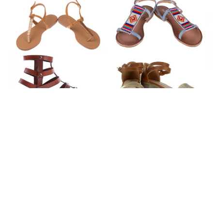
Alegerea pantofilor perfecti picioarelor tale este o veriga
destul de slaba, in cazul multor femei. Pantofi, sandale,
balerini, pantofi sport si multe alte perechi care iti fac cu
ochiul, inca din momentul cand treci prin fata vitrinelor, ti se
par ca se potrivesc picioarelor tale, exact ca pantoful
Cenusaresei.