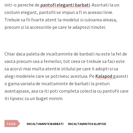
intr-o pereche de
pantofi eleganti barbati
. Asortati la un
costum elegant, pantofii se impun a fi in aceeasi linie.
Trebuie sa fii foarte atent la modelul si culoarea aleasa,
precum si la accesoriile pe care le adaptezi tinutei.
Chiar daca paleta de incaltaminte de barbati nu este la fel de
vasta precum cea a femeilor, tot ceea ce trebuie sa faci este
sa acorzi mai multa atentie stilului pe care il adopti si sa
alegi modelele care se potrivesc acestuia. Pe
Kalapod
gasesti
o gama variata de incaltaminte de barbati la preturi
avantajoase, asa ca iti poti completa colectia cu pantofii care
iti lipsesc cu un buget minim.
TAGS
INCALTAMINTE BARBATI
INCALTAMINTE KALAPOD