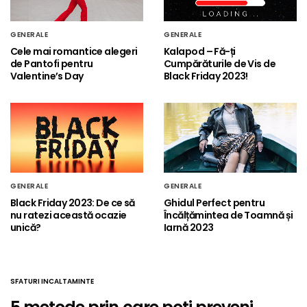
GENERALE
GENERALE
Cele mai romantice alegeri
Kalapod – Fă-ți
de Pantofi pentru
Cumpărăturile de Vis de
Valentine’s Day
Black Friday 2023!
GENERALE
GENERALE
Black Friday 2023: De ce să
Ghidul Perfect pentru
nu ratezi această ocazie
Încălțămintea de Toamnă și
unică?
Iarnă 2023
SFATURI INCALTAMINTE