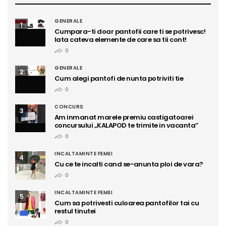
GENERALE
1
Cumpara-ti doar pantofii care ti se potrivesc!
Iata cateva elemente de care sa tii cont!
0
GENERALE
2
Cum alegi pantofi de nunta potriviti tie
0
CONCURS
3
Am inmanat marele premiu castigatoarei
concursului „KALAPOD te trimite in vacanta”
0
INCALTAMINTE FEMEI
4
Cu ce te incalti cand se-anunta ploi de vara?
0
INCALTAMINTE FEMEI
5
Cum sa potrivesti culoarea pantofilor tai cu
restul tinutei
0