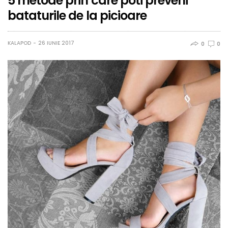
5 metode prin care poti preveni
bataturile de la picioare
KALAPOD
26 IUNIE 2017
0
0